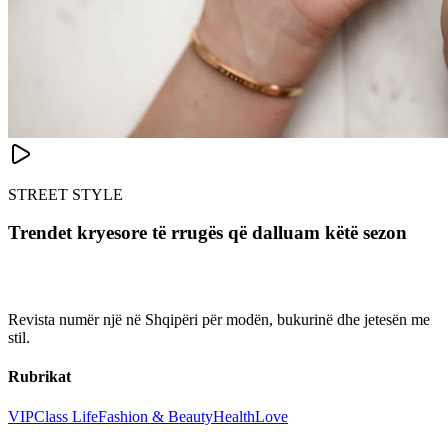
STREET STYLE
Trendet kryesore të rrugës që dalluam këtë sezon
Revista numër një në Shqipëri për modën, bukurinë dhe jetesën me
stil.
Rubrikat
VIP
Class Life
Fashion & Beauty
Health
Love