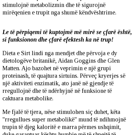
stimulojnë metabolizmin dhe të sigurojnë
mirëqenien e trupit nga shumë këndvështrime.
Le të përpiqemi të kuptojmë më mirë se çfarë është,
si funksionon dhe çfarë efektesh ka në trup!
Dieta e Sirt lindi nga mendjet dhe përvoja e dy
dietologëve britanikë, Aidan Goggins dhe Glen
Matten. Ajo bazohet në veprimin e një grupi
proteinash, të quajtura sirtuins. Përveç kryerjes së
një aktiviteti enzimatik, ato janë në gjendje të
rregullojnë dhe të ndërhyjnë në funksione të
caktuara metabolike.
Me fjalë të tjera, nëse stimulohen siç duhet, këta
"rregullues super metabolikë" mund të ndihmojnë
trupin të djeg kaloritë e marra përmes ushqimit,
duke garantuar kështu humbje më të shpejtë të