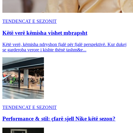
TENDENCAT E SEZONIT
Këtë verë këmisha vishet mbrapsht
Këtë verë, këmisha ndryshon fjalë për fjalë perspektivë. Kur dukej
se garderoba verore i kishte thënë tashm&e...
TENDENCAT E SEZONIT
Performance & stil: çfarë sjell Nike këtë sezon?