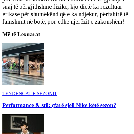
suaj të përgjithshme fizike, kjo dietë ka rezultuar
efikase për shumëkënd që e ka ndjekur, përfshirë të
famshmit në botë, por edhe njerëzit e zakonshëm!
Më të Lexuarat
TENDENCAT E SEZONIT
Performance & stil: çfarë sjell Nike këtë sezon?