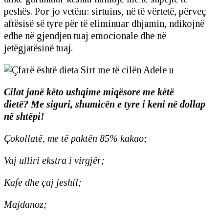
peshës. Por jo vetëm: sirtuins, në të vërtetë, përveç
aftësisë së tyre për të eliminuar dhjamin, ndikojnë
edhe në gjendjen tuaj emocionale dhe në
jetëgjatësinë tuaj.
Cilat janë këto ushqime miqësore me këtë
dietë? Me siguri, shumicën e tyre i keni në dollap
në shtëpi!
Çokollatë, me të paktën 85% kakao;
Vaj ulliri ekstra i virgjër;
Kafe dhe çaj jeshil;
Majdanoz;