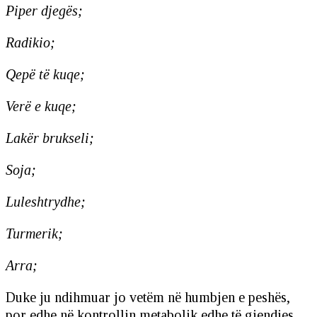
Piper djegës;
Radikio;
Qepë të kuqe;
Verë e kuqe;
Lakër brukseli;
Soja;
Luleshtrydhe;
Turmerik;
Arra;
Duke ju ndihmuar jo vetëm në humbjen e peshës,
por edhe në kontrollin metabolik edhe të gjendjes