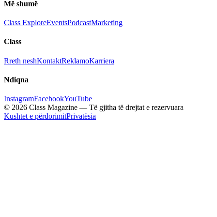
Më shumë
Class Explore
Events
Podcast
Marketing
Class
Rreth nesh
Kontakt
Reklamo
Karriera
Ndiqna
Instagram
Facebook
YouTube
© 2026 Class Magazine — Të gjitha të drejtat e rezervuara
Kushtet e përdorimit
Privatësia