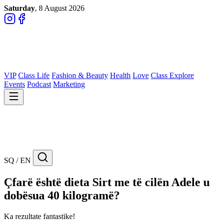
Saturday
, 8 August 2026
VIP
Class Life
Fashion & Beauty
Health
Love
Class Explore
Events
Podcast
Marketing
SQ / EN
Çfarë është dieta Sirt me të cilën Adele u
dobësua 40 kilogramë?
Ka rezultate fantastike!