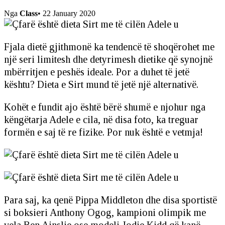
Nga
Class
•
22 January 2020
Fjala dietë gjithmonë ka tendencë të shoqërohet me
një seri limitesh dhe detyrimesh dietike që synojnë
mbërritjen e peshës ideale. Por a duhet të jetë
kështu? Dieta e Sirt mund të jetë një alternativë.
Kohët e fundit ajo është bërë shumë e njohur nga
këngëtarja Adele e cila, në disa foto, ka treguar
formën e saj të re fizike. Por nuk është e vetmja!
Para saj, ka qenë Pippa Middleton dhe disa sportistë
si boksieri Anthony Ogog, kampioni olimpik me
vela Ben Ainslie ose modeli Jodie Kidd që kanë