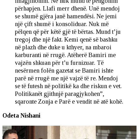
imagjinonim. Ne nuk mund të pengonim
përhapjen. Llafi merr dhenë. Unë mendoj
se shumë gjëra janë hamendësi. Ne jemi
një çift shumë i konsoliduar. Nuk më
pëlqen që për këtë gjë të bërtas. Mund t’ju
tregoj dhe një fakt. Kemi qenë së bashku
në plazh dhe duke u kthyer, na mbaroi
karburanti në rrugë. Atëherë Bamiri me
vajzën shkuan për t’u furnizuar. Të
nesërmen folën gazetat se Bamiri ishte
parë në rrugë me një vajzë të re. Mendoj
se të futesh në politikë ka dhe riskun e vet.
Politikanët gjithnjë paragjykohen”,
sqaronte Zonja e Parë e vendit në atë kohë.
Odeta Nishani