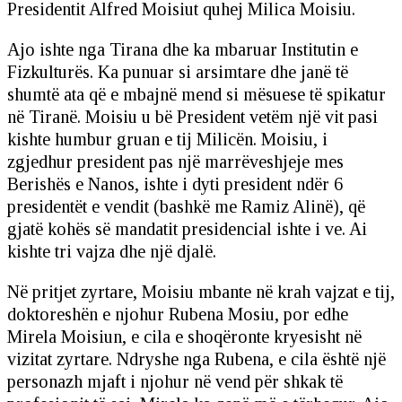
Presidentit Alfred Moisiut quhej Milica Moisiu.
Ajo ishte nga Tirana dhe ka mbaruar Institutin e
Fizkulturës. Ka punuar si arsimtare dhe janë të
shumtë ata që e mbajnë mend si mësuese të spikatur
në Tiranë. Moisiu u bë President vetëm një vit pasi
kishte humbur gruan e tij Milicën. Moisiu, i
zgjedhur president pas një marrëveshjeje mes
Berishës e Nanos, ishte i dyti president ndër 6
presidentët e vendit (bashkë me Ramiz Alinë), që
gjatë kohës së mandatit presidencial ishte i ve. Ai
kishte tri vajza dhe një djalë.
Në pritjet zyrtare, Moisiu mbante në krah vajzat e tij,
doktoreshën e njohur Rubena Mosiu, por edhe
Mirela Moisiun, e cila e shoqëronte kryesisht në
vizitat zyrtare. Ndryshe nga Rubena, e cila është një
personazh mjaft i njohur në vend për shkak të