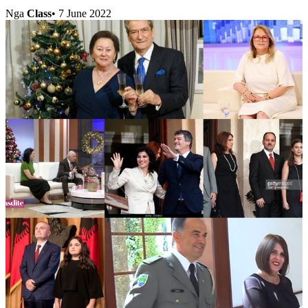
Nga
Class
•
7 June 2022