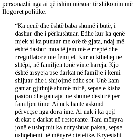
personazhi nga ai që ishim mësuar të shikonim më
llogoret politike.
“Ka qenë dhe është baba shumë i butë, i
dashur dhe i përkushtuar. Edhe kur ka qenë
mjek ai ka punuar me orë të gjata, ndaj më
është dashur mua të jem më e rreptë dhe
rregullatore me fëmijët. Kur ai kthehej në
shtëpi, në familjen tonë vinte hareja. Kjo
është arsyeja pse darkat në familje i kemi
shijuar dhe i shijojmë edhe sot. Unë kam
gatuar gjithnjë shumë mirë, sepse e kisha
pasion dhe gatuaja me shumë dëshirë për
familjen time. Ai nuk hante askund
përveçse nga dora ime. Ai nuk i ka qejf
drekat e darkat në restorante. Tani mënyra
jonë e ushqimit ka ndryshuar paksa, sepse
ushqehemi në mënyrë dietetike. Kryesisht