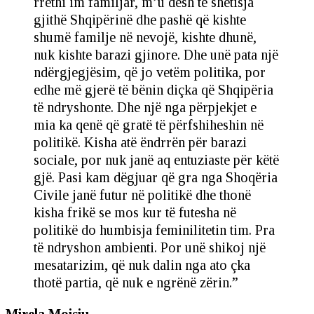
rrethi im familjar, m’u desh të shëtisja
gjithë Shqipërinë dhe pashë që kishte
shumë familje në nevojë, kishte dhunë,
nuk kishte barazi gjinore. Dhe unë pata një
ndërgjegjësim, që jo vetëm politika, por
edhe më gjerë të bënin diçka që Shqipëria
të ndryshonte. Dhe një nga përpjekjet e
mia ka qenë që gratë të përfshiheshin në
politikë. Kisha atë ëndrrën për barazi
sociale, por nuk janë aq entuziaste për këtë
gjë. Pasi kam dëgjuar që gra nga Shoqëria
Civile janë futur në politikë dhe thonë
kisha frikë se mos kur të futesha në
politikë do humbisja feminilitetin tim. Pra
të ndryshon ambienti. Por unë shikoj një
mesatarizim, që nuk dalin nga ato çka
thotë partia, që nuk e ngrënë zërin.”
Mirela Moisiu