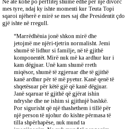
Në atë kohë po përflitej shumë edhe për një divorc
mes tyre, ndaj ky ishte momenti kur Teuta Topi
sqaroi njëherë e mirë se mes saj dhe Presidentit çdo
gjë ishte në rregull.
“Marrëdhënia jonë shkon mirë dhe
jetojmë me njëri-tjetrin normalisht. Jemi
shumë të lidhur si familje, në të gjithë
komponentët. Mirë nuk më ka ardhur kur i
kam dëgjuar. Unë kam shumë rreth
miqësor, shumë të zgjeruar dhe të gjithë
kanë ardhur për të më pyetur. Kanë qenë të
shqetësuar për këtë gjë që kanë dëgjuar.
Janë sqaruar të gjithë që gjërat ishin
ndryshe dhe ne ishim si gjithnjë bashkë.
Por sigurisht që një thashethem i tillë për
një person të njohur do kishte përmasa të
tilla shpërhapëse, nuk mund ta