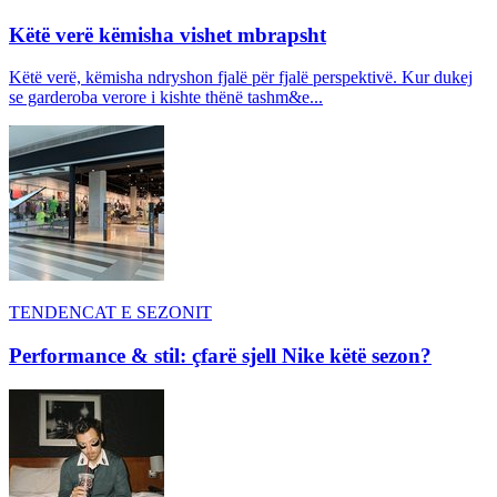
Këtë verë këmisha vishet mbrapsht
Këtë verë, këmisha ndryshon fjalë për fjalë perspektivë. Kur dukej
se garderoba verore i kishte thënë tashm&e...
TENDENCAT E SEZONIT
Performance & stil: çfarë sjell Nike këtë sezon?