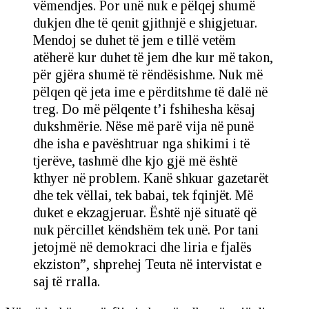
vëmendjes. Por unë nuk e pëlqej shumë
dukjen dhe të qenit gjithnjë e shigjetuar.
Mendoj se duhet të jem e tillë vetëm
atëherë kur duhet të jem dhe kur më takon,
për gjëra shumë të rëndësishme. Nuk më
pëlqen që jeta ime e përditshme të dalë në
treg. Do më pëlqente t’i fshihesha kësaj
dukshmërie. Nëse më parë vija në punë
dhe isha e pavështruar nga shikimi i të
tjerëve, tashmë dhe kjo gjë më është
kthyer në problem. Kanë shkuar gazetarët
dhe tek vëllai, tek babai, tek fqinjët. Më
duket e ekzagjeruar. Është një situatë që
nuk përcillet këndshëm tek unë. Por tani
jetojmë në demokraci dhe liria e fjalës
ekziston”, shprehej Teuta në intervistat e
saj të rralla.