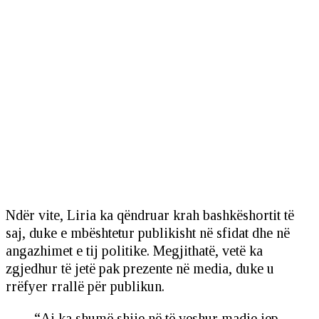
Ndër vite, Liria ka qëndruar krah bashkëshortit të
saj, duke e mbështetur publikisht në sfidat dhe në
angazhimet e tij politike. Megjithatë, vetë ka
zgjedhur të jetë pak prezente në media, duke u
rrëfyer rrallë për publikun.
“Ai ka shumë shije në të veshur madje jep