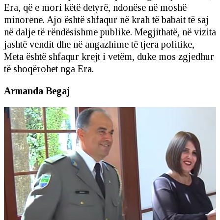
Era, që e mori këtë detyrë, ndonëse në moshë
minorene. Ajo është shfaqur në krah të babait të saj
në dalje të rëndësishme publike. Megjithatë, në vizita
jashtë vendit dhe në angazhime të tjera politike,
Meta është shfaqur krejt i vetëm, duke mos zgjedhur
të shoqërohet nga Era.
Armanda Begaj