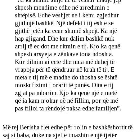
shpesh mendime edhe në arredimin e
shtëpisë. Edhe veshjet ne i kemi zgjedhur
gjithnjë bashkë. Një defekt i tij është se
gjithë jetën ka ecur shumë shpejt. Ka një
hap gjigand. Dhe kur dalim bashkë nuk
arrij të ec dot me ritmin e tij. Kjo ka qenë
shpesh arsyeja e zënkave tona ndoshta.
Kur dilnim ai ecte dhe mua më duhej të
vrapoja për të qëndruar në krah të tij. E
meta e tij më e madhe do thosha se është
moskufizimi i orarit të punës. Dita e tij
zgjat pa mbarim. Kjo ka qenë një e metë
që ia kam njohur që në fillim, por që më
pas filloi ta rëndojë paksa edhe familjen”.
Më tej Berisha flet edhe për rolin e bashkëshortit të
saj si baba, duke na sjellë imazhin e një tjetër