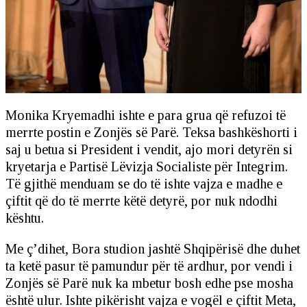
Monika Kryemadhi ishte e para grua që refuzoi të
merrte postin e Zonjës së Parë. Teksa bashkëshorti i
saj u betua si President i vendit, ajo mori detyrën si
kryetarja e Partisë Lëvizja Socialiste për Integrim.
Të gjithë menduam se do të ishte vajza e madhe e
çiftit që do të merrte këtë detyrë, por nuk ndodhi
kështu.
Me ç’dihet, Bora studion jashtë Shqipërisë dhe duhet
ta ketë pasur të pamundur për të ardhur, por vendi i
Zonjës së Parë nuk ka mbetur bosh edhe pse mosha
është ulur. Ishte pikërisht vajza e vogël e çiftit Meta,