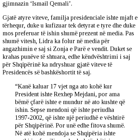
gjimnazin ‘Ismail Qemali’.
Gjatë atyre viteve, familja presidenciale ishte mjaft e
tërhequr, duke u kufizuar tek detyrat e tyre dhe duke
mos preferuar të ishin shumë prezent në media. Pas
shumë vitesh, Lidra ka folur në media për
angazhimin e saj si Zonja e Parë e vendit. Duket se
krahas punëve të shtuara, edhe këndvështrimi i saj
për Shqipërinë ka ndryshuar gjatë viteve të
Presidencës së bashkëshortit të saj.
“Kanë kaluar 17 vjet nga ato kohë kur
President ishte Rexhep Mejdani, por ama
bëmë çfarë ishte e mundur në ato kushte që
ishin. Sepse mendoni që ishte periudha
1997-2002, që ishte një periudhë e vështirë
për Shqipërinë. Por unë edhe fitova shumë.
Në atë kohë mendoja se Shqipëria ishte