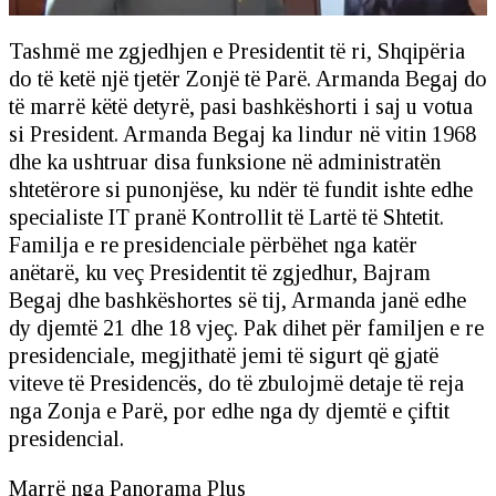
Tashmë me zgjedhjen e Presidentit të ri, Shqipëria
do të ketë një tjetër Zonjë të Parë. Armanda Begaj do
të marrë këtë detyrë, pasi bashkëshorti i saj u votua
si President. Armanda Begaj ka lindur në vitin 1968
dhe ka ushtruar disa funksione në administratën
shtetërore si punonjëse, ku ndër të fundit ishte edhe
specialiste IT pranë Kontrollit të Lartë të Shtetit.
Familja e re presidenciale përbëhet nga katër
anëtarë, ku veç Presidentit të zgjedhur, Bajram
Begaj dhe bashkëshortes së tij, Armanda janë edhe
dy djemtë 21 dhe 18 vjeç. Pak dihet për familjen e re
presidenciale, megjithatë jemi të sigurt që gjatë
viteve të Presidencës, do të zbulojmë detaje të reja
nga Zonja e Parë, por edhe nga dy djemtë e çiftit
presidencial.
Marrë nga Panorama Plus