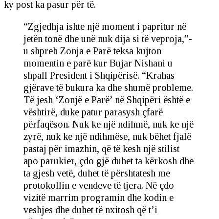
ky post ka pasur për të.
“Zgjedhja ishte një moment i papritur në
jetën tonë dhe unë nuk dija si të veproja,”-
u shpreh Zonja e Parë teksa kujton
momentin e parë kur Bujar Nishani u
shpall President i Shqipërisë. “Krahas
gjërave të bukura ka dhe shumë probleme.
Të jesh ‘Zonjë e Parë’ në Shqipëri është e
vështirë, duke patur parasysh çfarë
përfaqëson. Nuk ke një ndihmë, nuk ke një
zyrë, nuk ke një ndihmëse, nuk bëhet fjalë
pastaj për imazhin, që të kesh një stilist
apo parukier, çdo gjë duhet ta kërkosh dhe
ta gjesh vetë, duhet të përshtatesh me
protokollin e vendeve të tjera. Në çdo
vizitë marrim programin dhe kodin e
veshjes dhe duhet të nxitosh që t’i