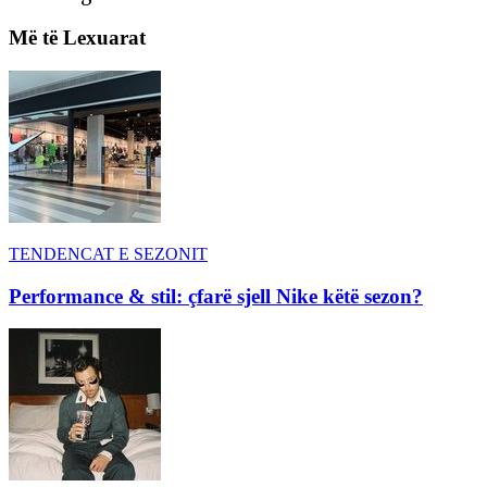
Më të Lexuarat
TENDENCAT E SEZONIT
Performance & stil: çfarë sjell Nike këtë sezon?