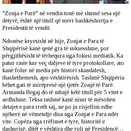
“Zonja e Parë” në vendin tonë më shumë sesa një
detyrë, është një titull që merr bashkëshortja e
Presidentit të vendit.
Ndonëse kryesisht në hije, Zonjat e Para të
Shqipërisë kanë qenë gra të suksesshme, por
përgjithësisht të tërhequra nga fokusi mediatik. Ka
patur raste kur veç daljeve të tyre protokollare, ato
kanë folur në media për histori skandalesh,
thashethemesh, apo vështirësish. Tashmë Shqipëria
bëhet gati të mirëpresë një tjetër Zonjë të Parë.
Armanda Begaj do të mbajë këtë titull për 5 vitet e
ardhshme. Teksa tashmë kanë nisur të mësohen
detajet e para rreth saj, ne po ju risjellim edhe
njëherë në vëmendje disa nga Zonjat e Para ndër
vite. Copëza nga rrëfimet e tyre, historitë e
dashurisë, ditët e vështira dhe roli në Presidencë…