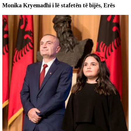
Monika Kryemadhi i lë stafetën të bijës, Erës