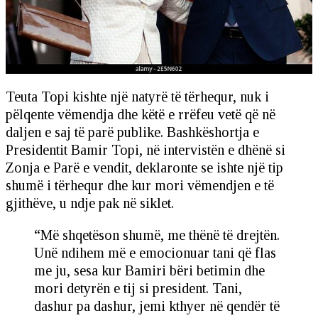
Teuta Topi kishte një natyrë të tërhequr, nuk i
pëlqente vëmendja dhe këtë e rrëfeu vetë që në
daljen e saj të parë publike. Bashkëshortja e
Presidentit Bamir Topi, në intervistën e dhënë si
Zonja e Parë e vendit, deklaronte se ishte një tip
shumë i tërhequr dhe kur mori vëmendjen e të
gjithëve, u ndje pak në siklet.
“Më shqetëson shumë, me thënë të drejtën.
Unë ndihem më e emocionuar tani që flas
me ju, sesa kur Bamiri bëri betimin dhe
mori detyrën e tij si president. Tani,
dashur pa dashur, jemi kthyer në qendër të