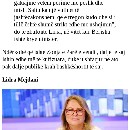
gatuajmë vetëm perime me peshk dhe
mish. Saliu ka një vullnet të
jashtëzakonshëm që e tregon kudo dhe si i
tillë është shumë strikt edhe me ushqimin”,
do të zbulonte Liria, në vitet kur Berisha
ishte kryeministër.
Ndërkohë që ishte Zonja e Parë e vendit, daljet e saj
ishin edhe më të kufizuara, duke u shfaqur në ato
pak dalje publike krah bashkëshortit të saj.
Lidra Mejdani