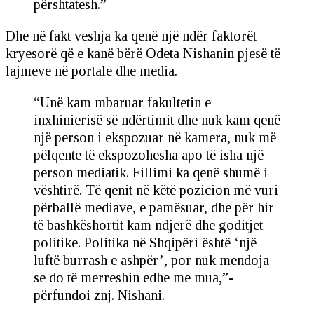
përshtatesh.”
Dhe në fakt veshja ka qenë një ndër faktorët
kryesorë që e kanë bërë Odeta Nishanin pjesë të
lajmeve në portale dhe media.
“Unë kam mbaruar fakultetin e
inxhinierisë së ndërtimit dhe nuk kam qenë
një person i ekspozuar në kamera, nuk më
pëlqente të ekspozohesha apo të isha një
person mediatik. Fillimi ka qenë shumë i
vështirë. Të qenit në këtë pozicion më vuri
përballë mediave, e pamësuar, dhe për hir
të bashkëshortit kam ndjerë dhe goditjet
politike. Politika në Shqipëri është ‘një
luftë burrash e ashpër’, por nuk mendoja
se do të merreshin edhe me mua,”-
përfundoi znj. Nishani.