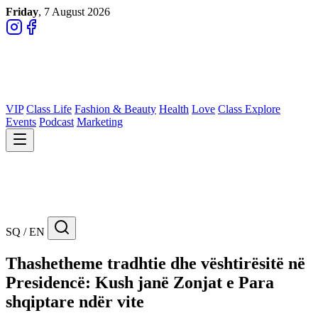
Friday
, 7 August 2026
VIP
Class Life
Fashion & Beauty
Health
Love
Class Explore
Events
Podcast
Marketing
SQ / EN
Thashetheme tradhtie dhe vështirësitë në
Presidencë: Kush janë Zonjat e Para
shqiptare ndër vite