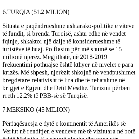
6.TURQIA (51.2 MILION)
Situata e paqëndrueshme ushtarako-politike e viteve
të fundit, si brenda Turqisë, ashtu edhe në vendet
fqinje, shkaktoi një dalje të konsiderueshme të
turistëve të huaj. Po flasim për më shumë se 15
milionë njerëz. Megjithatë, në 2018-2019
frekuentimi pothuajse është kthyer në nivelet e para
krizës. Më shpesh, njerëzit shkojnë në vendpushimet
bregdetare relativisht të lira dhe të rehatshme në
brigjet e Egjeut dhe Detit Mesdhe. Turizmi përbën
rreth 12.2% të PBB-së së Turqisë.
7.MEKSIKO (45 MILION)
Përfaqësuesja e dytë e kontinentit të Amerikës së
Veriut në renditjen e vendeve më të vizituara në botë
është Meksika. Ka shumë plazhe dhe zona për