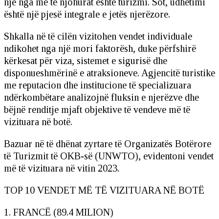
një nga më të njohurat është turizmi. Sot, udhëtimi
është një pjesë integrale e jetës njerëzore.
Shkalla në të cilën vizitohen vendet individuale
ndikohet nga një mori faktorësh, duke përfshirë
kërkesat për viza, sistemet e sigurisë dhe
disponueshmërinë e atraksioneve. Agjencitë turistike
me reputacion dhe institucione të specializuara
ndërkombëtare analizojnë fluksin e njerëzve dhe
bëjnë renditje mjaft objektive të vendeve më të
vizituara në botë.
Bazuar në të dhënat zyrtare të Organizatës Botërore
të Turizmit të OKB-së (UNWTO), evidentoni vendet
më të vizituara në vitin 2023.
TOP 10 VENDET MË TË VIZITUARA NË BOTË
1. FRANCË (89.4 MILION)