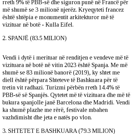
rreth 9% të PBB-së dhe siguron punë në Francë për
më shumë se 3 milionë njerëz. Kryeqyteti francez
është shtëpia e monumentit arkitekturor më të
vizituar në botë - Kulla Eifel.
2. SPANJË (83.5 MILION)
Vendi i dytë i merituar në renditjen e vendeve më të
vizituara në botë në vitin 2023 është Spanja. Me më
shumë se 83 milionë banorë (2019), ky shtet me
diell është përpara Shteteve të Bashkuara për të
tretin vit radhazi. Turizmi përbën rreth 14.4% të
PBB-së së Spanjës. Qytetet më të vizituara dhe më të
bukura spanjolle janë Barcelona dhe Madridi. Vendi
ka shumë plazhe me rërë, festivale mbahen
vazhdimisht dhe jeta e natës po vlon.
3. SHTETET E BASHKUARA (79.3 MILION)