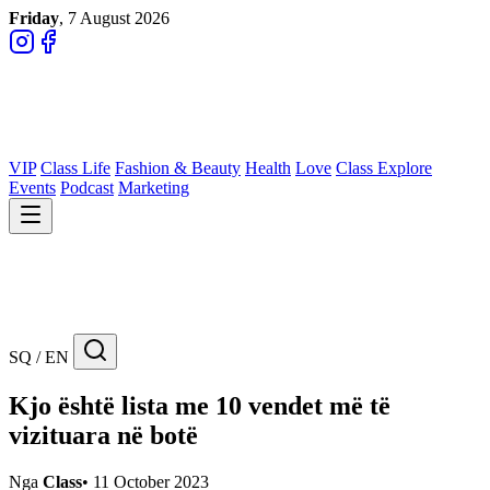
Friday
, 7 August 2026
VIP
Class Life
Fashion & Beauty
Health
Love
Class Explore
Events
Podcast
Marketing
SQ / EN
Kjo është lista me 10 vendet më të
vizituara në botë
Nga
Class
•
11 October 2023