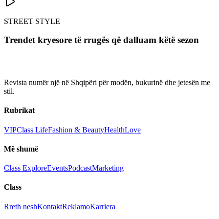
STREET STYLE
Trendet kryesore të rrugës që dalluam këtë sezon
Revista numër një në Shqipëri për modën, bukurinë dhe jetesën me
stil.
Rubrikat
VIP
Class Life
Fashion & Beauty
Health
Love
Më shumë
Class Explore
Events
Podcast
Marketing
Class
Rreth nesh
Kontakt
Reklamo
Karriera