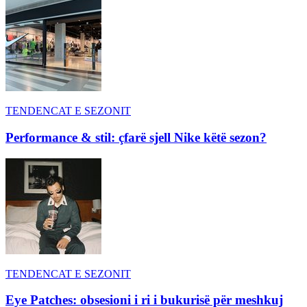
TENDENCAT E SEZONIT
Performance & stil: çfarë sjell Nike këtë sezon?
TENDENCAT E SEZONIT
Eye Patches: obsesioni i ri i bukurisë për meshkuj