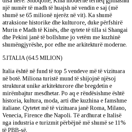
disa herë. Sidoqoftë, Kina moderne tërheq gjithashtu
një numër të madh të huajsh në vendin e saj (më
shumë se 65 milionë njerëz në vit). Ka shumë
atraksione historike dhe kulturore, duke përfshirë
Murin e Madh të Kinës, dhe qytete të tilla si Shangai
dhe Pekini janë të bollshme jo vetëm me kuzhinë
shumëngjyrëshe, por edhe me arkitekturë moderne.
5.ITALIA (64.5 MILION)
Italia është në fund të top 5 vendeve më të vizituara
në botë. Miliona turistë mund të shijojnë njësoj
strukturat unike arkitekturore dhe bregdetin e
mirëmbajtur mesdhetar. Po aq e rëndësishme është
historia, kultura, moda, arti dhe kuzhina e famshme
italiane. Qytetet më të vizituara janë Roma, Milano,
Venecia, Firence dhe Napoli. Të ardhurat e Italisë
nga industria e turizmit përbëjnë më shumë se 11%
të PBB-së.