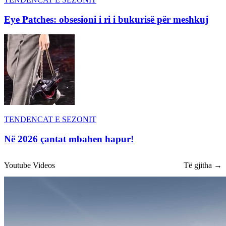
Eye Patches: obsesioni i ri i bukurisë për meshkuj
TENDENCAT E SEZONIT
Në 2026 çantat mbahen hapur!
Youtube Videos
Të gjitha →