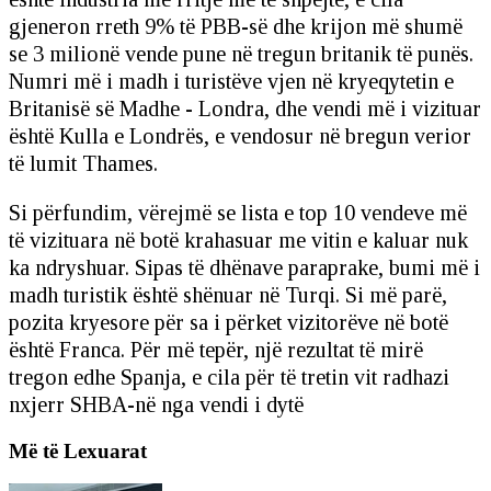
gjeneron rreth 9% të PBB-së dhe krijon më shumë
se 3 milionë vende pune në tregun britanik të punës.
Numri më i madh i turistëve vjen në kryeqytetin e
Britanisë së Madhe - Londra, dhe vendi më i vizituar
është Kulla e Londrës, e vendosur në bregun verior
të lumit Thames.
Si përfundim, vërejmë se lista e top 10 vendeve më
të vizituara në botë krahasuar me vitin e kaluar nuk
ka ndryshuar. Sipas të dhënave paraprake, bumi më i
madh turistik është shënuar në Turqi. Si më parë,
pozita kryesore për sa i përket vizitorëve në botë
është Franca. Për më tepër, një rezultat të mirë
tregon edhe Spanja, e cila për të tretin vit radhazi
nxjerr SHBA-në nga vendi i dytë
Më të Lexuarat