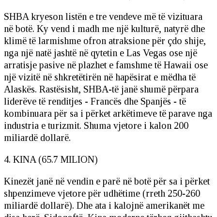
SHBA kryeson listën e tre vendeve më të vizituara
në botë. Ky vend i madh me një kulturë, natyrë dhe
klimë të larmishme ofron atraksione për çdo shije,
nga një natë jashtë në qytetin e Las Vegas ose një
arratisje pasive në plazhet e famshme të Hawaii ose
një vizitë në shkretëtirën në hapësirat e mëdha të
Alaskës. Rastësisht, SHBA-të janë shumë përpara
liderëve të renditjes - Francës dhe Spanjës - të
kombinuara për sa i përket arkëtimeve të parave nga
industria e turizmit. Shuma vjetore i kalon 200
miliardë dollarë.
4. KINA (65.7 MILION)
Kinezët janë në vendin e parë në botë për sa i përket
shpenzimeve vjetore për udhëtime (rreth 250-260
miliardë dollarë). Dhe ata i kalojnë amerikanët me