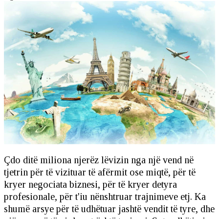
Çdo ditë miliona njerëz lëvizin nga një vend në
tjetrin për të vizituar të afërmit ose miqtë, për të
kryer negociata biznesi, për të kryer detyra
profesionale, për t'iu nënshtruar trajnimeve etj. Ka
shumë arsye për të udhëtuar jashtë vendit të tyre, dhe