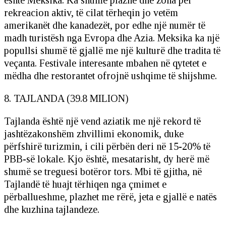
rekreacion aktiv, të cilat tërheqin jo vetëm
amerikanët dhe kanadezët, por edhe një numër të
madh turistësh nga Evropa dhe Azia. Meksika ka një
popullsi shumë të gjallë me një kulturë dhe tradita të
veçanta. Festivale interesante mbahen në qytetet e
mëdha dhe restorantet ofrojnë ushqime të shijshme.
8. TAJLANDA (39.8 MILION)
Tajlanda është një vend aziatik me një rekord të
jashtëzakonshëm zhvillimi ekonomik, duke
përfshirë turizmin, i cili përbën deri në 15-20% të
PBB-së lokale. Kjo është, mesatarisht, dy herë më
shumë se treguesi botëror tors. Mbi të gjitha, në
Tajlandë të huajt tërhiqen nga çmimet e
përballueshme, plazhet me rërë, jeta e gjallë e natës
dhe kuzhina tajlandeze.