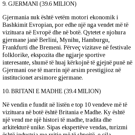
9. GJERMANI (39.6 MILION)
Gjermania nuk është vetëm motori ekonomik i
Bashkimit Evropian, por edhe një nga vendet më të
vizituara në Evropë dhe në botë. Qytetet e njohura
gjermane janë Berlini, Mynihu, Hamburgu,
Frankfurti dhe Bremeni. Përveç vizitave në festivale
folklorike, ekspozita dhe ngjarje sportive
interesante, shumë të huaj kërkojnë të gjejnë punë në
Gjermani ose të marrin një arsim prestigjioz në
institucionet arsimore gjermane.
10. BRITANI E MADHE (39.4 MILION)
Në vendin e fundit në listën e top 10 vendeve më të
vizituara në botë është Britania e Madhe. Ky është
një vend me një histori të madhe, tradita dhe
arkitekturë unike. Sipas ekspertëve vendas, turizmi
është industria me rritje më të shpejtë, e cila