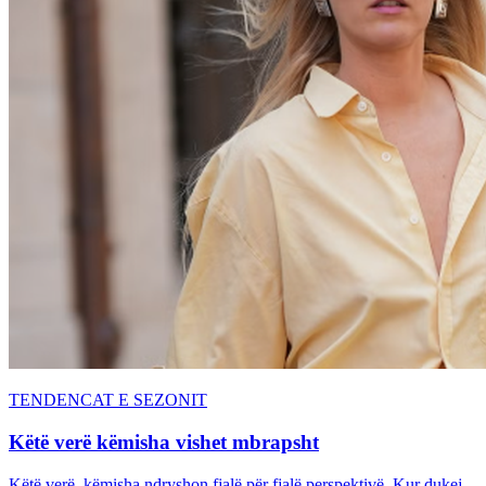
TENDENCAT E SEZONIT
Këtë verë këmisha vishet mbrapsht
Këtë verë, këmisha ndryshon fjalë për fjalë perspektivë. Kur dukej