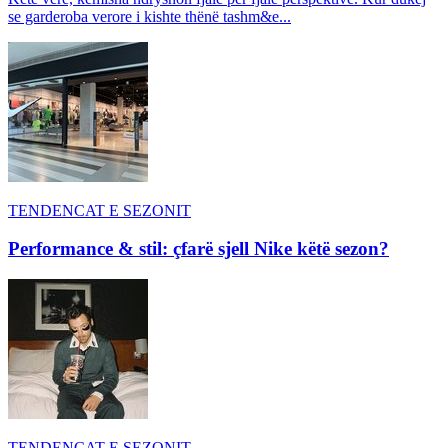
se garderoba verore i kishte thënë tashm&e...
TENDENCAT E SEZONIT
Performance & stil: çfarë sjell Nike këtë sezon?
TENDENCAT E SEZONIT