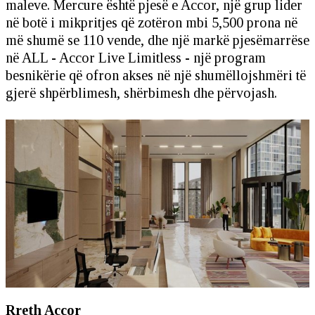
maleve. Mercure është pjesë e Accor, një grup lider
në botë i mikpritjes që zotëron mbi 5,500 prona në
më shumë se 110 vende, dhe një markë pjesëmarrëse
në ALL - Accor Live Limitless - një program
besnikërie që ofron akses në një shumëllojshmëri të
gjerë shpërblimesh, shërbimesh dhe përvojash.
Rreth Accor