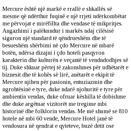
Mercure është një markë e rrallë e shkallës së
mesme që ndërthur fuqinë e një rrjeti ndërkombëtar
me përvojat e mirëfillta dhe vendase të mikpritjes.
Angazhimi i palëkundur i markës ndaj cilësisë
siguron një standard të qëndrueshëm dhe të
besueshëm shërbimi në çdo Mercure në mbarë
botën, ndërsa dizajni i çdo hoteli pasqyron
karakterin dhe kulturën e veçantë të vendndodhjes së
tij. Duke shkuar përtej të zakonshmes për udhëtarët e
biznesit dhe të kohës së lirë, anëtarët e ekipit të
Mercure njihen për pasionin, entuziazmin dhe
ngrohtësinë e tyre, duke ndarë njohuritë e tyre për
ambientin vendas, duke ofruar këshilla të dobishme
dhe duke argëtuar vizitorët me tregime mbi
historinë dhe folklorin vendas. Me më shumë se 810
hotele në mbi 60 vende, Mercure Hotel janë të
vendosura në qendrat e qyteteve, buzë detit ose