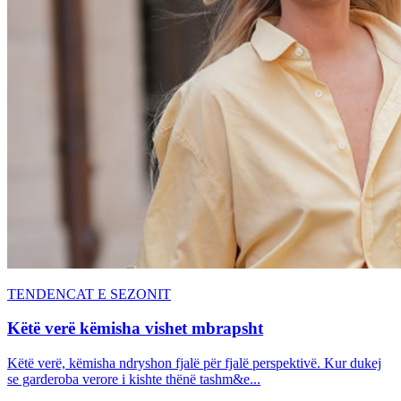
TENDENCAT E SEZONIT
Këtë verë këmisha vishet mbrapsht
Këtë verë, këmisha ndryshon fjalë për fjalë perspektivë. Kur dukej
se garderoba verore i kishte thënë tashm&e...