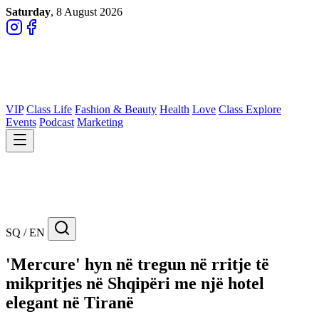
Saturday
, 8 August 2026
VIP
Class Life
Fashion & Beauty
Health
Love
Class Explore
Events
Podcast
Marketing
SQ / EN
'Mercure' hyn në tregun në rritje të
mikpritjes në Shqipëri me një hotel
elegant në Tiranë