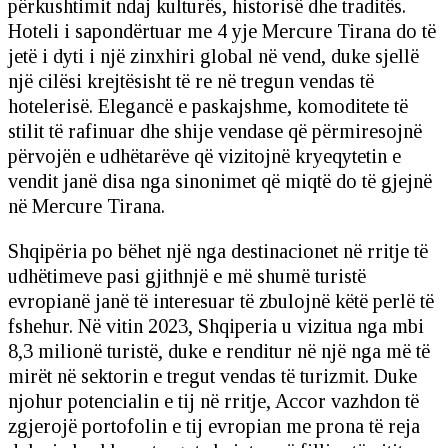
përkushtimit ndaj kulturës, historisë dhe traditës.
Hoteli i sapondërtuar me 4 yje Mercure Tirana do të
jetë i dyti i një zinxhiri global në vend, duke sjellë
një cilësi krejtësisht të re në tregun vendas të
hotelerisë. Elegancë e paskajshme, komoditete të
stilit të rafinuar dhe shije vendase që përmiresojnë
përvojën e udhëtarëve që vizitojnë kryeqytetin e
vendit janë disa nga sinonimet që miqtë do të gjejnë
në Mercure Tirana.
Shqipëria po bëhet një nga destinacionet në rritje të
udhëtimeve pasi gjithnjë e më shumë turistë
evropianë janë të interesuar të zbulojnë këtë perlë të
fshehur. Në vitin 2023, Shqiperia u vizitua nga mbi
8,3 milionë turistë, duke e renditur në një nga më të
mirët në sektorin e tregut vendas të turizmit. Duke
njohur potencialin e tij në rritje, Accor vazhdon të
zgjerojë portofolin e tij evropian me prona të reja