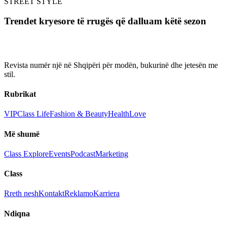
STREET STYLE
Trendet kryesore të rrugës që dalluam këtë sezon
Revista numër një në Shqipëri për modën, bukurinë dhe jetesën me
stil.
Rubrikat
VIP
Class Life
Fashion & Beauty
Health
Love
Më shumë
Class Explore
Events
Podcast
Marketing
Class
Rreth nesh
Kontakt
Reklamo
Karriera
Ndiqna