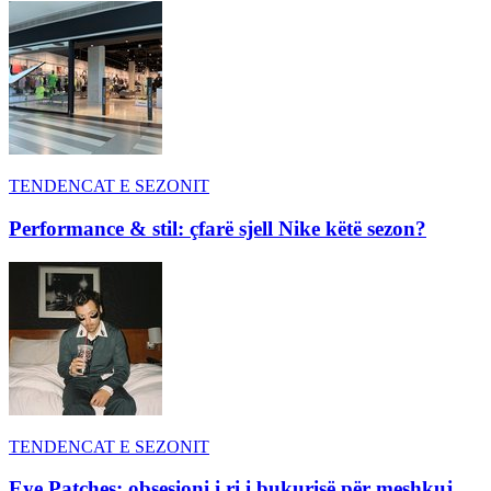
TENDENCAT E SEZONIT
Performance & stil: çfarë sjell Nike këtë sezon?
TENDENCAT E SEZONIT
Eye Patches: obsesioni i ri i bukurisë për meshkuj