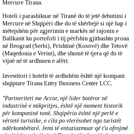
Mercure Tirana.
Hoteli i parashikuar në Tiranë do të jetë debutimi i
Mercure në Shqipëri dhe do të shërbejë si një hap i
mëtejshëm për zgjerimin e markës në rajonin e
Ballkanit ku portofoli i tij përfshin gjithashtu prona
në Beograd (Serbi), Prishtinë (Kosovë) dhe Tetovë
(Maqedonia e Veriut), dhe shumë të tjera që do të
vijnë në të ardhmen e afërt.
Investitori i hotelit të ardhshëm është një kompani
shqiptare Tirana Entry Business Center LCC.
"Partneriteti me Accor, një lider botëror në
industrinë e mikpritjes, është një moment historik
për kompaninë tonë. Shqipëria është një perlë e
vërtetë turistike, e cila po vlerësohet nga turistët
ndërkombëtarë. Jemi të entuziazmuar që t'u ofrojmë