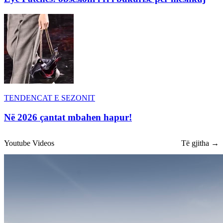
TENDENCAT E SEZONIT
Në 2026 çantat mbahen hapur!
Youtube Videos
Të gjitha →