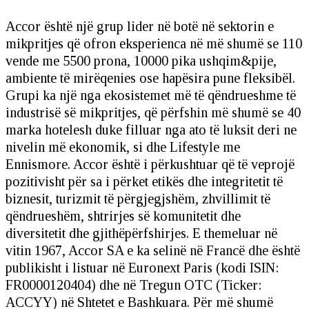
Accor është një grup lider në botë në sektorin e
mikpritjes që ofron eksperienca në më shumë se 110
vende me 5500 prona, 10000 pika ushqim&pije,
ambiente të mirëqenies ose hapësira pune fleksibël.
Grupi ka një nga ekosistemet më të qëndrueshme të
industrisë së mikpritjes, që përfshin më shumë se 40
marka hotelesh duke filluar nga ato të luksit deri ne
nivelin më ekonomik, si dhe Lifestyle me
Ennismore. Accor është i përkushtuar që të veprojë
pozitivisht për sa i përket etikës dhe integritetit të
biznesit, turizmit të përgjegjshëm, zhvillimit të
qëndrueshëm, shtrirjes së komunitetit dhe
diversitetit dhe gjithëpërfshirjes. E themeluar në
vitin 1967, Accor SA e ka selinë në Francë dhe është
publikisht i listuar në Euronext Paris (kodi ISIN:
FR0000120404) dhe në Tregun OTC (Ticker:
ACCYY) në Shtetet e Bashkuara. Për më shumë