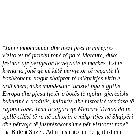
"Jam i emocionuar dhe mezi pres të mirëpres
vizitorët në pronën tonë të parë Mercure, duke
festuar një përvjetor të veçantë të markës. Është
krenaria jonë që në këtë përvjetor të veçantë t'i
bashkohemi tregut shqiptar të mikpritjes vitin e
ardhshëm, duke mundësuar turistët nga e gjithë
Evropa dhe pjesa tjetër e botës të njohin gjerësisht
bukurinë e traditës, kulturës dhe historisë vendase të
rajonit tonë. Jemi të sigurt që Mercure Tirana do të
sjellë cilësi të re në sektorin e mikpritjes në Shqipëri
dhe përvoja të jashtëzakonshme për vizitoret tanë"
–
tha Bulent Suzer, Administratori i Përgjithshëm i