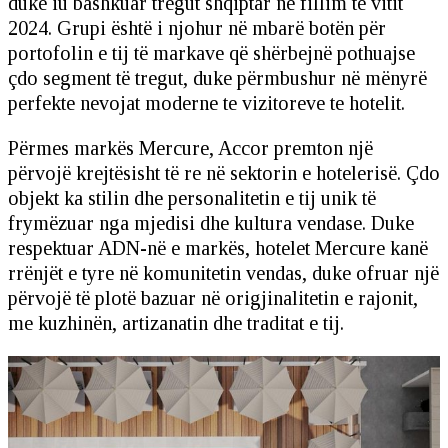
duke iu bashkuar tregut shqiptar në fillim të vitit
2024. Grupi është i njohur në mbarë botën për
portofolin e tij të markave që shërbejnë pothuajse
çdo segment të tregut, duke përmbushur në mënyrë
perfekte nevojat moderne te vizitoreve te hotelit.
Përmes markës Mercure, Accor premton një
përvojë krejtësisht të re në sektorin e hotelerisë. Çdo
objekt ka stilin dhe personalitetin e tij unik të
frymëzuar nga mjedisi dhe kultura vendase. Duke
respektuar ADN-në e markës, hotelet Mercure kanë
rrënjët e tyre në komunitetin vendas, duke ofruar një
përvojë të plotë bazuar në origjinalitetin e rajonit,
me kuzhinën, artizanatin dhe traditat e tij.