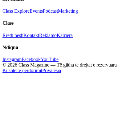
Class Explore
Events
Podcast
Marketing
Class
Rreth nesh
Kontakt
Reklamo
Karriera
Ndiqna
Instagram
Facebook
YouTube
© 2026 Class Magazine — Të gjitha të drejtat e rezervuara
Kushtet e përdorimit
Privatësia