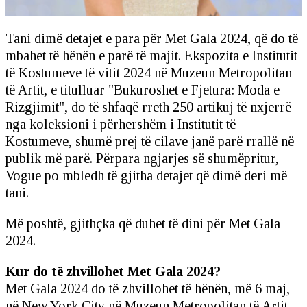
Tani dimë detajet e para për Met Gala 2024, që do të
mbahet të hënën e parë të majit. Ekspozita e Institutit
të Kostumeve të vitit 2024 në Muzeun Metropolitan
të Artit, e titulluar "Bukuroshet e Fjetura: Moda e
Rizgjimit", do të shfaqë rreth 250 artikuj të nxjerrë
nga koleksioni i përhershëm i Institutit të
Kostumeve, shumë prej të cilave janë parë rrallë në
publik më parë. Përpara ngjarjes së shumëpritur,
Vogue po mbledh të gjitha detajet që dimë deri më
tani.
Më poshtë, gjithçka që duhet të dini për Met Gala
2024.
Kur do të zhvillohet Met Gala 2024?
Met Gala 2024 do të zhvillohet të hënën, më 6 maj,
në New York City në Muzeun Metropolitan të Artit.