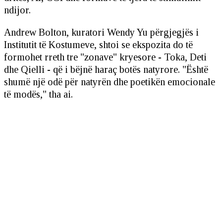
ndijor.
Andrew Bolton, kuratori Wendy Yu përgjegjës i
Institutit të Kostumeve, shtoi se ekspozita do të
formohet rreth tre "zonave" kryesore - Toka, Deti
dhe Qielli - që i bëjnë haraç botës natyrore. "Është
shumë një odë për natyrën dhe poetikën emocionale
të modës," tha ai.