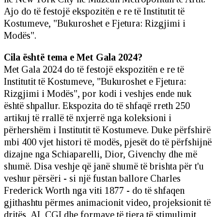
Ajo do të festojë ekspozitën e re të Institutit të
Kostumeve, "Bukuroshet e Fjetura: Rizgjimi i
Modës".
Cila është tema e Met Gala 2024?
Met Gala 2024 do të festojë ekspozitën e re të
Institutit të Kostumeve, "Bukuroshet e Fjetura:
Rizgjimi i Modës", por kodi i veshjes ende nuk
është shpallur. Ekspozita do të shfaqë rreth 250
artikuj të rrallë të nxjerrë nga koleksioni i
përhershëm i Institutit të Kostumeve. Duke përfshirë
mbi 400 vjet histori të modës, pjesët do të përfshijnë
dizajne nga Schiaparelli, Dior, Givenchy dhe më
shumë. Disa veshje që janë shumë të brishta për t'u
veshur përsëri - si një fustan ballore Charles
Frederick Worth nga viti 1877 - do të shfaqen
gjithashtu përmes animacionit video, projeksionit të
dritës, AI, CGI dhe formave të tjera të stimulimit