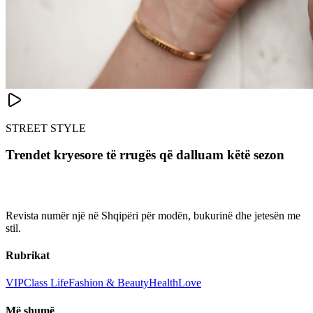
STREET STYLE
Trendet kryesore të rrugës që dalluam këtë sezon
Revista numër një në Shqipëri për modën, bukurinë dhe jetesën me
stil.
Rubrikat
VIP
Class Life
Fashion & Beauty
Health
Love
Më shumë