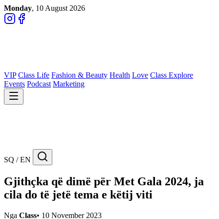
Monday
, 10 August 2026
VIP
Class Life
Fashion & Beauty
Health
Love
Class Explore
Events
Podcast
Marketing
SQ / EN
Gjithçka që dimë për Met Gala 2024, ja
cila do të jetë tema e këtij viti
Nga
Class
•
10 November 2023