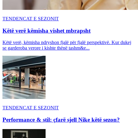
TENDENCAT E SEZONIT
Këtë verë këmisha vishet mbrapsht
Këtë verë, këmisha ndryshon fjalë për fjalë perspektivë. Kur dukej
se garderoba verore i kishte thënë tashm&e...
TENDENCAT E SEZONIT
Performance & stil: çfarë sjell Nike këtë sezon?