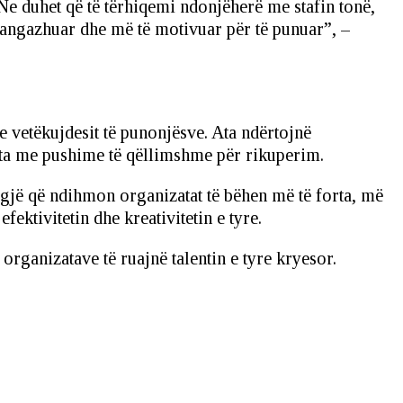
ë. Ne duhet që të tërhiqemi ndonjëherë me stafin tonë,
 angazhuar dhe më të motivuar për të punuar”, –
e vetëkujdesit të punonjësve. Ata ndërtojnë
 ata me pushime të qëllimshme për rikuperim.
 gjë që ndihmon organizatat të bëhen më të forta, më
fektivitetin dhe kreativitetin e tyre.
ganizatave të ruajnë talentin e tyre kryesor.