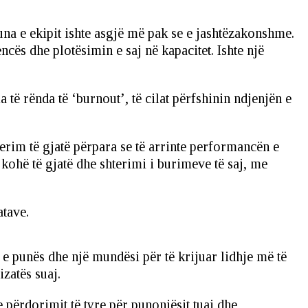
puna e ekipit ishte asgjë më pak se e jashtëzakonshme.
cës dhe plotësimin e saj në kapacitet. Ishte një
a të rënda të ‘burnout’, të cilat përfshinin ndjenjën e
rim të gjatë përpara se të arrinte performancën e
 kohë të gjatë dhe shterimi i burimeve të saj, me
atave.
e punës dhe një mundësi për të krijuar lidhje më të
zatës suaj.
 përdorimit të tyre për punonjësit tuaj dhe