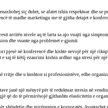
menaxhohej siç duhet, se afatet ishin respektuar dhe se 
ncë të madhe marketingu me të gjitha detajet e konferen
resit arritën nivele aq të larta sa ajo vuajti nga simptom
esion dhe vuante nga problemet e gjumit.
i pjesë në konferencë dhe kishte nevojë për një rikupe
 saj të këtij ezaurimi kishin ardhur nga stresi për një
në rritje dhe u kushton si profesionistëve, edhe organiz
ve janë një mënyrë për të reduktuar stresin në vendin 
ë që do të përmirësojë gjithashtu elasticitetin e organi
 për shëndetin dhe mirëqenien e korporatës. Avantazhet e