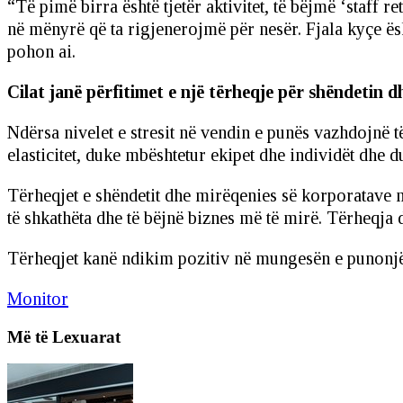
“Të pimë birra është tjetër aktivitet, të bëjmë ‘staff 
në mënyrë që ta rigjenerojmë për nesër. Fjala kyçe ës
pohon ai.
Cilat janë përfitimet e një tërheqje për shëndetin 
Ndërsa nivelet e stresit në vendin e punës vazhdojnë 
elasticitet, duke mbështetur ekipet dhe individët dhe
Tërheqjet e shëndetit dhe mirëqenies së korporatave m
të shkathëta dhe të bëjnë biznes më të mirë. Tërheqja do
Tërheqjet kanë ndikim pozitiv në mungesën e punonjës
Monitor
Më të Lexuarat