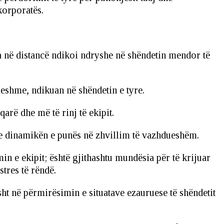
korporatës.
na në distancë ndikoi ndryshe në shëndetin mendor të
ueshme, ndikuan në shëndetin e tyre.
arë dhe më të rinj të ekipit.
e dinamikën e punës në zhvillim të vazhdueshëm.
n e ekipit; është gjithashtu mundësia për të krijuar
tres të rëndë.
sht në përmirësimin e situatave ezauruese të shëndetit