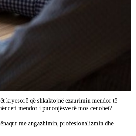
orët kryesorë që shkaktojnë ezaurimin mendor të
shëndeti mendor i punonjësve të mos cenohet?
të kënaqur me angazhimin, profesionalizmin dhe