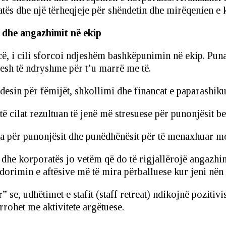
atës dhe një tërheqjeje për shëndetin dhe mirëqenien e 
 dhe angazhimit në ekip
ncë, i cili sforcoi ndjeshëm bashkëpunimin në ekip. Pu
tjesh të ndryshme për t’u marrë me të.
desin për fëmijët, shkollimi dhe financat e paparashik
 cilat rezultuan të jenë më stresuese për punonjësit beq
ha për punonjësit dhe punëdhënësit për të menaxhuar m
dhe korporatës jo vetëm që do të rigjallërojë angazhimi
orimin e aftësive më të mira përballuese kur jeni nën s
se, udhëtimet e stafit (staff retreat) ndikojnë pozitivi
rohet me aktivitete argëtuese.