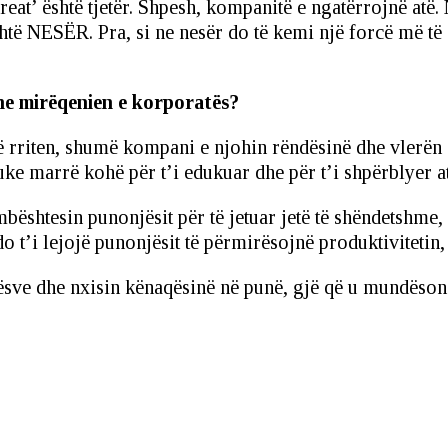
retreat’ është tjetër. Shpesh, kompanitë e ngatërrojnë at
htë NESËR. Pra, si ne nesër do të kemi një forcë më të
dhe mirëqenien e korporatës?
të rriten, shumë kompani e njohin rëndësinë dhe vlerën 
 duke marrë kohë për t’i edukuar dhe për t’i shpërblyer
bështesin punonjësit për të jetuar jetë të shëndetshme,
 t’i lejojë punonjësit të përmirësojnë produktivitetin, e
ve dhe nxisin kënaqësinë në punë, gjë që u mundëson or