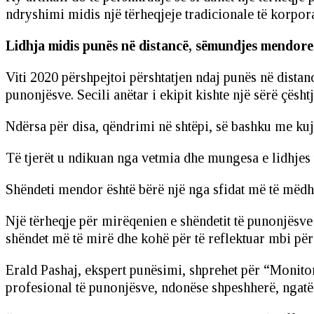
ndryshimi midis një tërheqjeje tradicionale të korpor
Lidhja midis punës në distancë, sëmundjes mendore
Viti 2020 përshpejtoi përshtatjen ndaj punës në dista
punonjësve. Secili anëtar i ekipit kishte një sërë çësh
Ndërsa për disa, qëndrimi në shtëpi, së bashku me kuj
Të tjerët u ndikuan nga vetmia dhe mungesa e lidhjes të
Shëndeti mendor është bërë një nga sfidat më të mëd
Një tërheqje për mirëqenien e shëndetit të punonjësve 
shëndet më të mirë dhe kohë për të reflektuar mbi përd
Erald Pashaj, ekspert punësimi, shprehet për “Monitor” 
profesional të punonjësve, ndonëse shpeshherë, ngatër