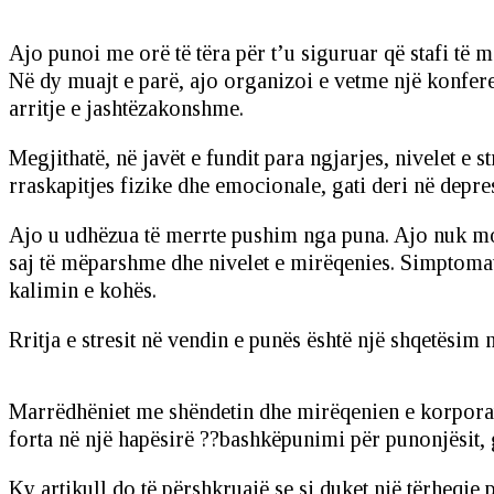
Ajo punoi me orë të tëra për t’u siguruar që stafi të 
Në dy muajt e parë, ajo organizoi e vetme një konfere
arritje e jashtëzakonshme.
Megjithatë, në javët e fundit para ngjarjes, nivelet e st
rraskapitjes fizike dhe emocionale, gati deri në depr
Ajo u udhëzua të merrte pushim nga puna. Ajo nuk mor
saj të mëparshme dhe nivelet e mirëqenies. Simptomat e
kalimin e kohës.
Rritja e stresit në vendin e punës është një shqetësim 
Marrëdhëniet me shëndetin dhe mirëqenien e korporata
forta në një hapësirë ??bashkëpunimi për punonjësit, gj
Ky artikull do të përshkruajë se si duket një tërheqje