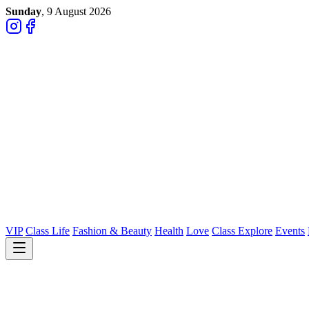
Sunday
, 9 August 2026
VIP
Class Life
Fashion & Beauty
Health
Love
Class Explore
Events