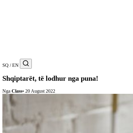
SQ / EN
Shqiptarët, të lodhur nga puna!
Nga
Class
•
20 August 2022