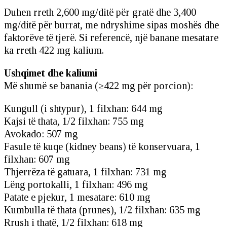
Duhen rreth 2,600 mg/ditë për gratë dhe 3,400
mg/ditë për burrat, me ndryshime sipas moshës dhe
faktorëve të tjerë. Si referencë, një banane mesatare
ka rreth 422 mg kalium.
Ushqimet dhe kaliumi
Më shumë se banania (≥422 mg për porcion):
Kungull (i shtypur), 1 filxhan: 644 mg
Kajsi të thata, 1/2 filxhan: 755 mg
Avokado: 507 mg
Fasule të kuqe (kidney beans) të konservuara, 1
filxhan: 607 mg
Thjerrëza të gatuara, 1 filxhan: 731 mg
Lëng portokalli, 1 filxhan: 496 mg
Patate e pjekur, 1 mesatare: 610 mg
Kumbulla të thata (prunes), 1/2 filxhan: 635 mg
Rrush i thatë, 1/2 filxhan: 618 mg