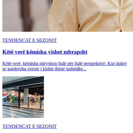
TENDENCAT E SEZONIT
Këtë verë këmisha vishet mbrapsht
Këtë verë, këmisha ndryshon fjalë për fjalë perspektivë. Kur dukej
se garderoba verore i kishte thënë tashm&e...
TENDENCAT E SEZONIT