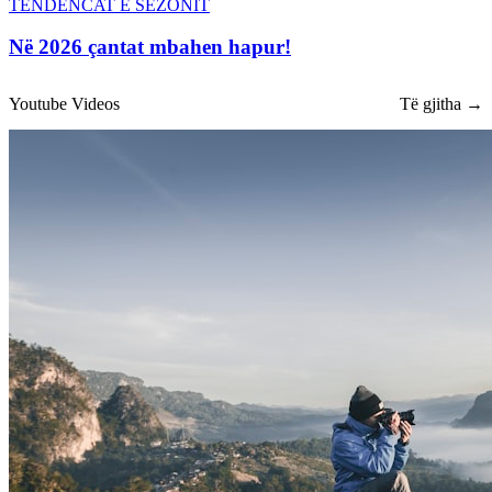
TENDENCAT E SEZONIT
Në 2026 çantat mbahen hapur!
Youtube Videos
Të gjitha →