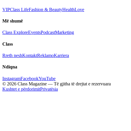
VIP
Class Life
Fashion & Beauty
Health
Love
Më shumë
Class Explore
Events
Podcast
Marketing
Class
Rreth nesh
Kontakt
Reklamo
Karriera
Ndiqna
Instagram
Facebook
YouTube
© 2026 Class Magazine — Të gjitha të drejtat e rezervuara
Kushtet e përdorimit
Privatësia