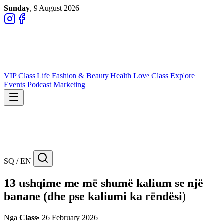
Sunday
, 9 August 2026
VIP
Class Life
Fashion & Beauty
Health
Love
Class Explore
Events
Podcast
Marketing
SQ / EN
13 ushqime me më shumë kalium se një
banane (dhe pse kaliumi ka rëndësi)
Nga
Class
•
26 February 2026