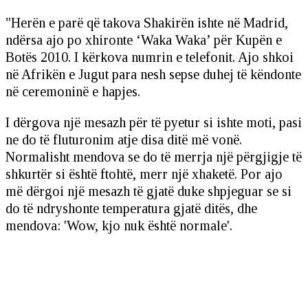
"Herën e parë që takova Shakirën ishte në Madrid,
ndërsa ajo po xhironte ‘Waka Waka’ për Kupën e
Botës 2010. I kërkova numrin e telefonit. Ajo shkoi
në Afrikën e Jugut para nesh sepse duhej të këndonte
në ceremoninë e hapjes.
I dërgova një mesazh për të pyetur si ishte moti, pasi
ne do të fluturonim atje disa ditë më vonë.
Normalisht mendova se do të merrja një përgjigje të
shkurtër si është ftohtë, merr një xhaketë. Por ajo
më dërgoi një mesazh të gjatë duke shpjeguar se si
do të ndryshonte temperatura gjatë ditës, dhe
mendova: 'Wow, kjo nuk është normale'.