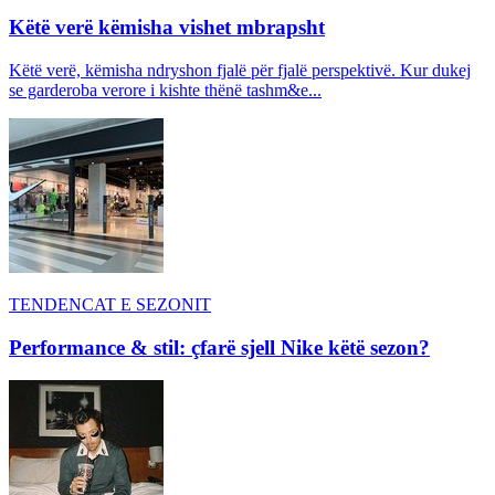
Këtë verë këmisha vishet mbrapsht
Këtë verë, këmisha ndryshon fjalë për fjalë perspektivë. Kur dukej
se garderoba verore i kishte thënë tashm&e...
TENDENCAT E SEZONIT
Performance & stil: çfarë sjell Nike këtë sezon?