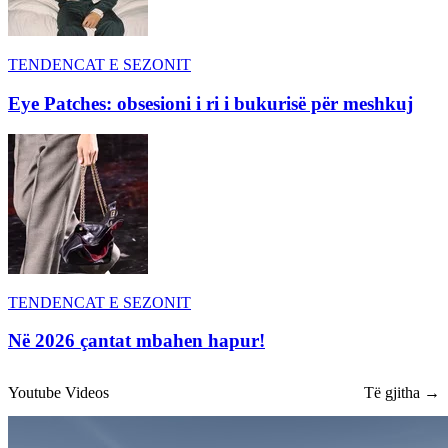
TENDENCAT E SEZONIT
Eye Patches: obsesioni i ri i bukurisë për meshkuj
TENDENCAT E SEZONIT
Në 2026 çantat mbahen hapur!
Youtube Videos
Të gjitha →