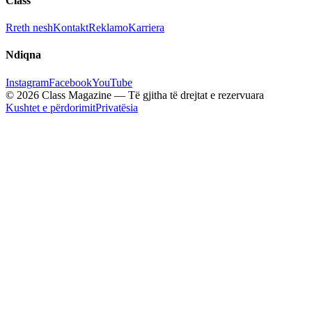
Class
Rreth nesh
Kontakt
Reklamo
Karriera
Ndiqna
Instagram
Facebook
YouTube
© 2026 Class Magazine — Të gjitha të drejtat e rezervuara
Kushtet e përdorimit
Privatësia