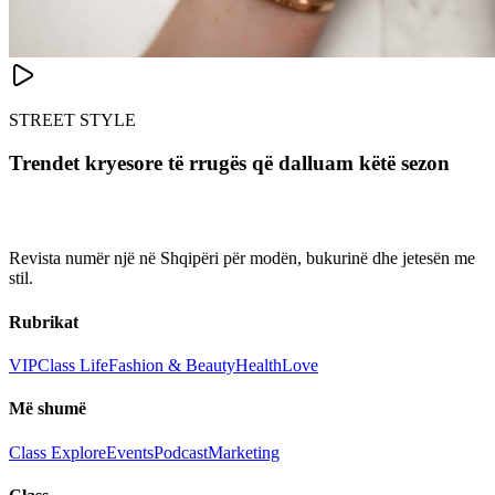
STREET STYLE
Trendet kryesore të rrugës që dalluam këtë sezon
Revista numër një në Shqipëri për modën, bukurinë dhe jetesën me
stil.
Rubrikat
VIP
Class Life
Fashion & Beauty
Health
Love
Më shumë
Class Explore
Events
Podcast
Marketing