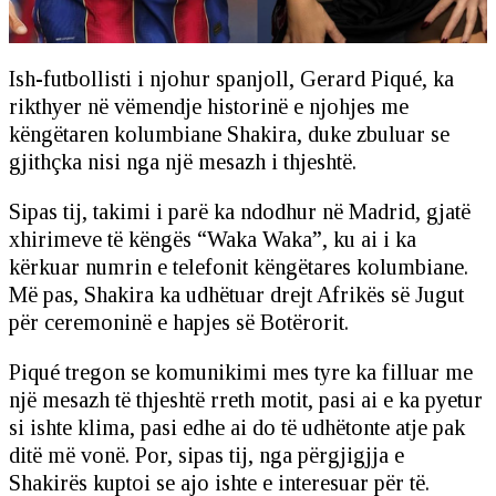
Ish-futbollisti i njohur spanjoll, Gerard Piqué, ka
rikthyer në vëmendje historinë e njohjes me
këngëtaren kolumbiane Shakira, duke zbuluar se
gjithçka nisi nga një mesazh i thjeshtë.
Sipas tij, takimi i parë ka ndodhur në Madrid, gjatë
xhirimeve të këngës “Waka Waka”, ku ai i ka
kërkuar numrin e telefonit këngëtares kolumbiane.
Më pas, Shakira ka udhëtuar drejt Afrikës së Jugut
për ceremoninë e hapjes së Botërorit.
Piqué tregon se komunikimi mes tyre ka filluar me
një mesazh të thjeshtë rreth motit, pasi ai e ka pyetur
si ishte klima, pasi edhe ai do të udhëtonte atje pak
ditë më vonë. Por, sipas tij, nga përgjigjja e
Shakirës kuptoi se ajo ishte e interesuar për të.