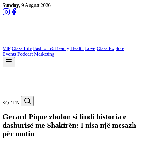
Sunday
, 9 August 2026
VIP
Class Life
Fashion & Beauty
Health
Love
Class Explore
Events
Podcast
Marketing
SQ / EN
Gerard Pique zbulon si lindi historia e
dashurisë me Shakirën: I nisa një mesazh
për motin