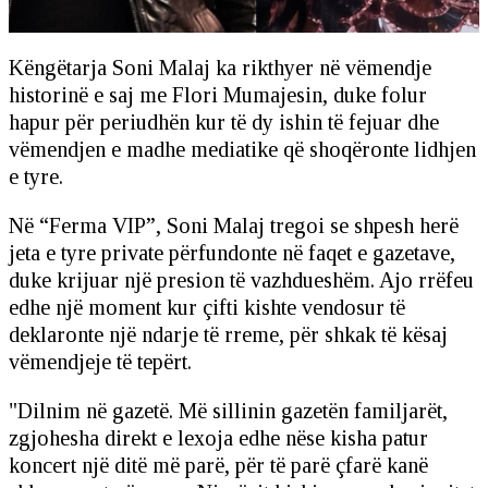
Këngëtarja Soni Malaj ka rikthyer në vëmendje
historinë e saj me Flori Mumajesin, duke folur
hapur për periudhën kur të dy ishin të fejuar dhe
vëmendjen e madhe mediatike që shoqëronte lidhjen
e tyre.
Në “Ferma VIP”, Soni Malaj tregoi se shpesh herë
jeta e tyre private përfundonte në faqet e gazetave,
duke krijuar një presion të vazhdueshëm. Ajo rrëfeu
edhe një moment kur çifti kishte vendosur të
deklaronte një ndarje të rreme, për shkak të kësaj
vëmendjeje të tepërt.
"Dilnim në gazetë. Më sillinin gazetën familjarët,
zgjohesha direkt e lexoja edhe nëse kisha patur
koncert një ditë më parë, për të parë çfarë kanë