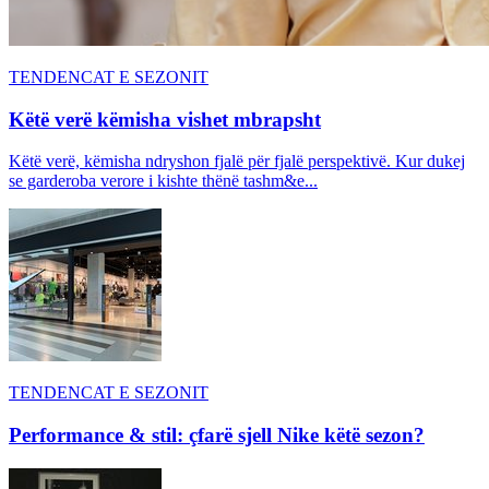
TENDENCAT E SEZONIT
Këtë verë këmisha vishet mbrapsht
Këtë verë, këmisha ndryshon fjalë për fjalë perspektivë. Kur dukej
se garderoba verore i kishte thënë tashm&e...
TENDENCAT E SEZONIT
Performance & stil: çfarë sjell Nike këtë sezon?