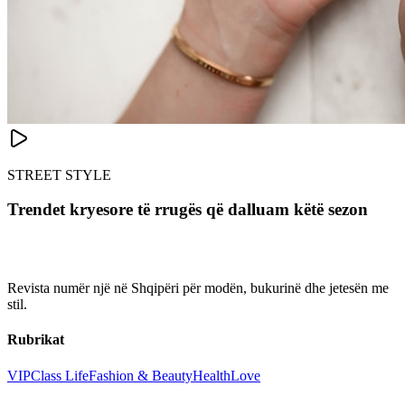
STREET STYLE
Trendet kryesore të rrugës që dalluam këtë sezon
Revista numër një në Shqipëri për modën, bukurinë dhe jetesën me
stil.
Rubrikat
VIP
Class Life
Fashion & Beauty
Health
Love