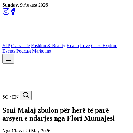
Sunday
, 9 August 2026
VIP
Class Life
Fashion & Beauty
Health
Love
Class Explore
Events
Podcast
Marketing
SQ / EN
Soni Malaj zbulon për herë të parë
arsyen e ndarjes nga Flori Mumajesi
Nga
Class
•
29 May 2026