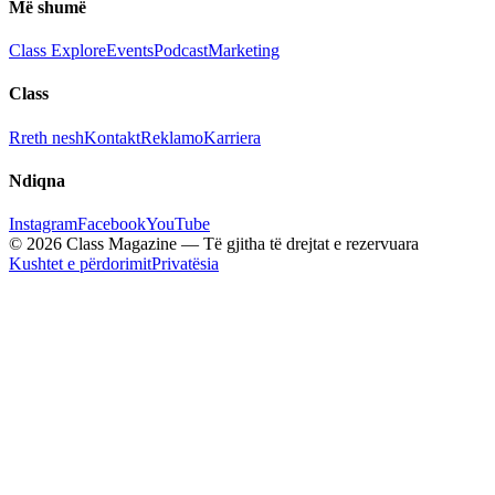
Më shumë
Class Explore
Events
Podcast
Marketing
Class
Rreth nesh
Kontakt
Reklamo
Karriera
Ndiqna
Instagram
Facebook
YouTube
© 2026 Class Magazine — Të gjitha të drejtat e rezervuara
Kushtet e përdorimit
Privatësia