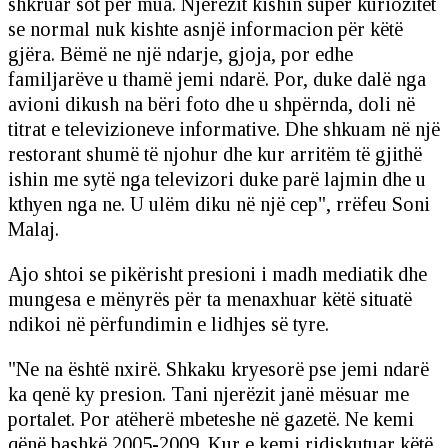
shkruar sot për mua. Njerëzit kishin super kuriozitet
se normal nuk kishte asnjë informacion për këtë
gjëra. Bëmë ne një ndarje, gjoja, por edhe
familjarëve u thamë jemi ndarë. Por, duke dalë nga
avioni dikush na bëri foto dhe u shpërnda, doli në
titrat e televizioneve informative. Dhe shkuam në një
restorant shumë të njohur dhe kur arritëm të gjithë
ishin me sytë nga televizori duke parë lajmin dhe u
kthyen nga ne. U ulëm diku në një cep", rrëfeu Soni
Malaj.
Ajo shtoi se pikërisht presioni i madh mediatik dhe
mungesa e mënyrës për ta menaxhuar këtë situatë
ndikoi në përfundimin e lidhjes së tyre.
"Ne na është nxirë. Shkaku kryesorë pse jemi ndarë
ka qenë ky presion. Tani njerëzit janë mësuar me
portalet. Por atëherë mbeteshe në gazetë. Ne kemi
qënë bashkë 2005-2009. Kur e kemi ridiskutuar këtë