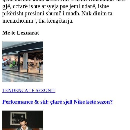
gjë, ccfarë ishte arsyeja pse jemi ndarë, ishte
pikërisht presioni shumë i madh. Nuk dinim ta
menaxhonim", tha këngëtarja.
Më të Lexuarat
TENDENCAT E SEZONIT
Performance & stil: çfarë sjell Nike këtë sezon?