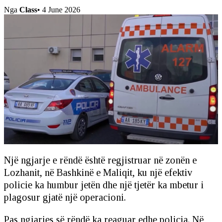
Nga
Class
•
4 June 2026
Një ngjarje e rëndë është regjistruar në zonën e
Lozhanit, në Bashkinë e Maliqit, ku një efektiv
policie ka humbur jetën dhe një tjetër ka mbetur i
plagosur gjatë një operacioni.
Pas ngjarjes së rëndë ka reaguar edhe policia. Në