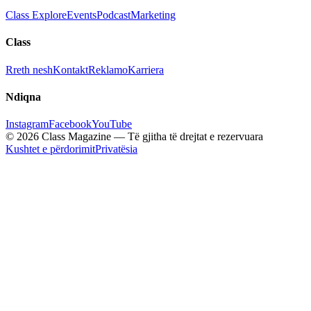
Class Explore
Events
Podcast
Marketing
Class
Rreth nesh
Kontakt
Reklamo
Karriera
Ndiqna
Instagram
Facebook
YouTube
© 2026 Class Magazine — Të gjitha të drejtat e rezervuara
Kushtet e përdorimit
Privatësia