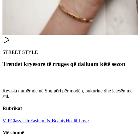
STREET STYLE
Trendet kryesore të rrugës që dalluam këtë sezon
Revista numër një në Shqipëri për modën, bukurinë dhe jetesën me
stil.
Rubrikat
VIP
Class Life
Fashion & Beauty
Health
Love
Më shumë