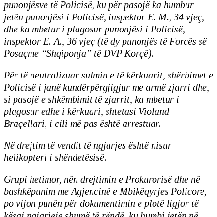
punonjësve të Policisë, ku për pasojë ka humbur
jetën punonjësi i Policisë, inspektor E. M., 34 vjeç,
dhe ka mbetur i plagosur punonjësi i Policisë,
inspektor E. A., 36 vjeç (të dy punonjës të Forcës së
Posaçme “Shqiponja” të DVP Korçë).
Për të neutralizuar sulmin e të kërkuarit, shërbimet e
Policisë i janë kundërpërgjigjur me armë zjarri dhe,
si pasojë e shkëmbimit të zjarrit, ka mbetur i
plagosur edhe i kërkuari, shtetasi Violand
Braçellari, i cili më pas është arrestuar.
Në drejtim të vendit të ngjarjes është nisur
helikopteri i shëndetësisë.
Grupi hetimor, nën drejtimin e Prokurorisë dhe në
bashkëpunim me Agjencinë e Mbikëqyrjes Policore,
po vijon punën për dokumentimin e plotë ligjor të
kësaj ngjarjeje shumë të rëndë, ku humbi jetën në