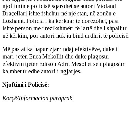
njoftimin e policisë sqarohet se autori Violand
Braçellari ishte fshehur në një stan, në zonën e
Lozhanit. Policia i ka kërkuar të dorëzohet, pasi
ishte person me rrezikshmëri të lartë dhe i shpallur
në kërkim, por autori nuk iu bind urdhrit të policisë.
Më pas ai ka hapur zjarr ndaj efektivëve, duke i
marr jetën Enea Mekollit dhe duke plagosur
efektivin tjetër Edison Adri. Mësohet se i plagosur
ka mbetur edhe autori i ngjarjes.
Njoftimi i Policisë:
Korçë/Informacion paraprak