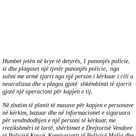
Humbet jetën në krye të detyrës, 1 punonjës policie,
si dhe plagoset një tjetër punonjës policie, nga
sulmi me armë zjarri nga një person i kërkuar i cili u
neutralizua dhe u plagos gjatë shkëmbimit të zjarrit
gjatë një operacioni për kapjen e tij.
Në zbatim të planit të masave për kapjen e personave
në kërkim, bazuar dhe në informacionet e siguruara
për vendndodhjen e një personi të kërkuar, me
rrezikshmëri të lartë, shërbimet e Drejtorisë Vendore
të Policisë Korçë, Komisariatit të Policisë Maliq dhe