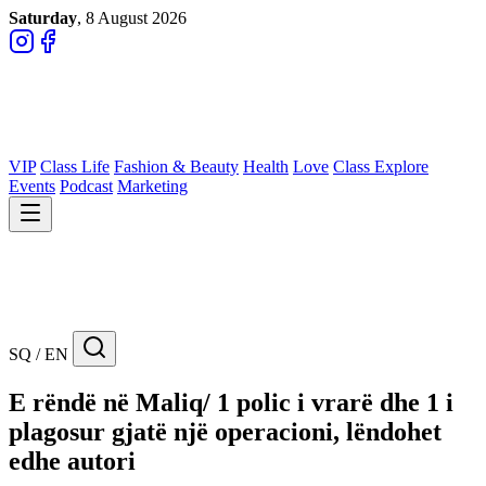
Saturday
, 8 August 2026
VIP
Class Life
Fashion & Beauty
Health
Love
Class Explore
Events
Podcast
Marketing
SQ / EN
E rëndë në Maliq/ 1 polic i vrarë dhe 1 i
plagosur gjatë një operacioni, lëndohet
edhe autori