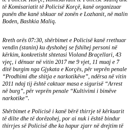
të Komisariatit të Policisë Korçë, kanë organizuar
punën dhe kanë shkuar në zonën e Lozhanit, në malin
Boden, Bashkia Maliq.
Rreth orës 07:30, shërbimet e Policisë kanë rrethuar
vendin (stanin) ku dyshohej se fshihej personi në
kërkim, konkretisht shtetasi Violand Braçellari, 43
vjeç, i dënuar në vitin 2017 me 9 vjet, 11 muaj e 7
ditë burgim nga Gjykata e Korçës, për veprën penale
“Prodhimi dhe shitja e narkotikëve”, ndërsa në vitin
2011 ndaj tij është caktuar masa e sigurisë “Arrest
në burg”, për veprën penale “Kultivimi i bimëve
narkotike”.
Shërbimet e Policisë i kanë bërë thirrje të kërkuarit
të dilte dhe të dorëzohej, por ai nuk i është bindur
thirrjes së Policisë dhe ka hapur zjarr në drejtim të