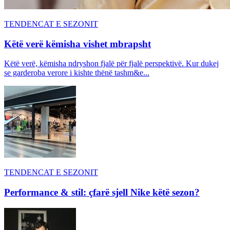
TENDENCAT E SEZONIT
Këtë verë këmisha vishet mbrapsht
Këtë verë, këmisha ndryshon fjalë për fjalë perspektivë. Kur dukej
se garderoba verore i kishte thënë tashm&e...
TENDENCAT E SEZONIT
Performance & stil: çfarë sjell Nike këtë sezon?