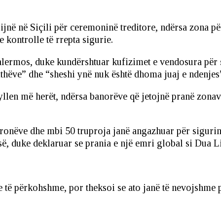
rijnë në Siçili për ceremoninë treditore, ndërsa zona p
 kontrolle të rrepta sigurie.
Palermos, duke kundërshtuar kufizimet e vendosura për
jithëve” dhe “sheshi ynë nuk është dhoma juaj e ndenjes
yllen më herët, ndërsa banorëve që jetojnë pranë zonav
 dronëve dhe mbi 50 truproja janë angazhuar për sigurin
ë, duke deklaruar se prania e një emri global si Dua 
të përkohshme, por theksoi se ato janë të nevojshme pë