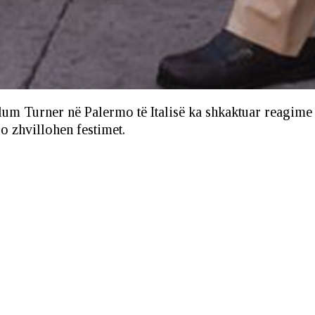
um Turner në Palermo të Italisë ka shkaktuar reagime t
o zhvillohen festimet.