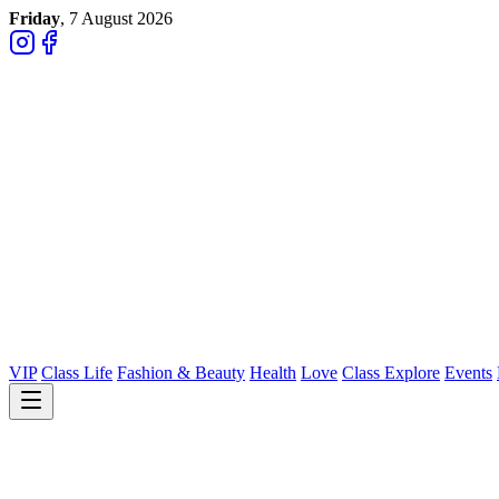
Friday
, 7 August 2026
VIP
Class Life
Fashion & Beauty
Health
Love
Class Explore
Events