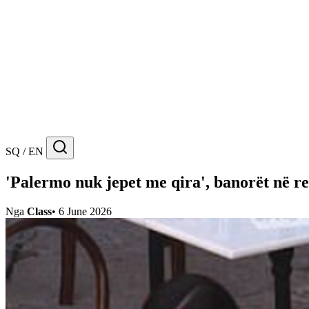
SQ / EN
'Palermo nuk jepet me qira', banorët në 
Nga
Class
•
6 June 2026