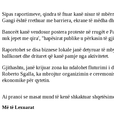
Sipas raportimeve, qindra të ftuar kanë nisur të mbër
Gangi është rrethuar me barriera, ekrane të mëdha dhe
Banorët kanë vendosur postera proteste në rrugët e 
nuk jepet me qira', "hapësirat publike u përkasin të g
Raportohet se disa biznese lokale janë detyruar të mb
ballkonet dhe dritaret që kanë pamje nga aktivitetet.
Gjithashtu, janë krijuar zona ku ndalohet fluturimi i
Roberto Sgalla, ka mbrojtur organizimin e ceremonis
ekonomike për qytetin.
Ai pranoi se masat mund të kenë shkaktuar shqetësime 
Më të Lexuarat