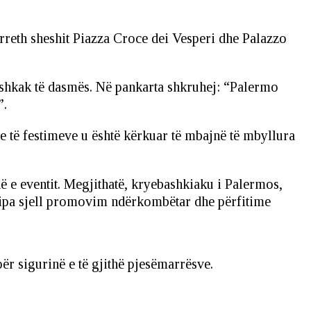
ërreth sheshit Piazza Croce dei Vesperi dhe Palazzo
 shkak të dasmës. Në pankarta shkruhej: “Palermo
”.
e të festimeve u është kërkuar të mbajnë të mbyllura
ë e eventit. Megjithatë, kryebashkiaku i Palermos,
Lipa sjell promovim ndërkombëtar dhe përfitime
r sigurinë e të gjithë pjesëmarrësve.