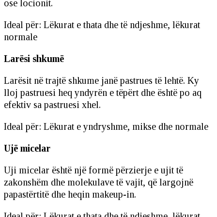
ose locionit.
Ideal për: Lëkurat e thata dhe të ndjeshme, lëkurat
normale
Larësi shkumë
Larësit në trajtë shkume janë pastrues të lehtë. Ky
lloj pastruesi heq yndyrën e tëpërt dhe është po aq
efektiv sa pastruesi xhel.
Ideal për: Lëkurat e yndryshme, mikse dhe normale
Ujë micelar
Uji micelar është një formë përzierje e ujit të
zakonshëm dhe molekulave të vajit, që largojnë
papastërtitë dhe heqin makeup-in.
Ideal për: Lëkurat e thata dhe të ndjeshme, lëkurat