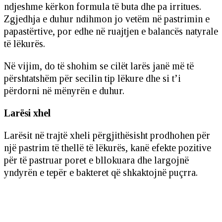
ndjeshme kërkon formula të buta dhe pa irritues.
Zgjedhja e duhur ndihmon jo vetëm në pastrimin e
papastërtive, por edhe në ruajtjen e balancës natyrale
të lëkurës.
Në vijim, do të shohim se cilët larës janë më të
përshtatshëm për secilin tip lëkure dhe si t’i
përdorni në mënyrën e duhur.
Larësi xhel
Larësit në trajtë xheli përgjithësisht prodhohen për
një pastrim të thellë të lëkurës, kanë efekte pozitive
për të pastruar poret e bllokuara dhe largojnë
yndyrën e tepër e bakteret që shkaktojnë puçrra.