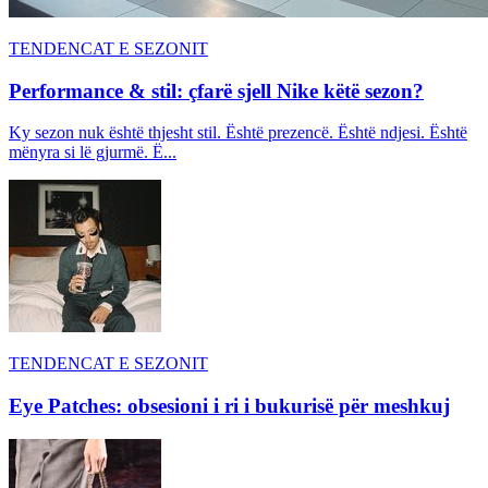
TENDENCAT E SEZONIT
Performance & stil: çfarë sjell Nike këtë sezon?
Ky sezon nuk është thjesht stil. Është prezencë. Është ndjesi. Është
mënyra si lë gjurmë. Ë...
TENDENCAT E SEZONIT
Eye Patches: obsesioni i ri i bukurisë për meshkuj