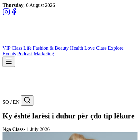
Thursday
, 6 August 2026
VIP
Class Life
Fashion & Beauty
Health
Love
Class Explore
Events
Podcast
Marketing
SQ / EN
Ky është larësi i duhur për çdo tip lëkure
Nga
Class
•
1 July 2026