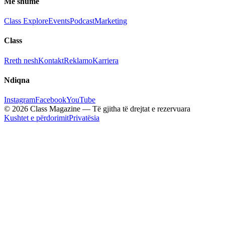
Më shumë
Class Explore
Events
Podcast
Marketing
Class
Rreth nesh
Kontakt
Reklamo
Karriera
Ndiqna
Instagram
Facebook
YouTube
© 2026 Class Magazine — Të gjitha të drejtat e rezervuara
Kushtet e përdorimit
Privatësia