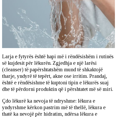
Larja e fytyrës është hapi më i rëndësishëm i rutinës
së kujdesit për lëkurën. Zgjedhja e një larësi
(cleanser) të papërshtatshëm mund të shkaktojë
tharje, yndyrë të tepërt, akne ose irritim. Prandaj,
është e rëndësishme të kuptoni tipin e lëkurës suaj
dhe të përdorni produktin që i përshtatet më së miri.
Çdo lëkurë ka nevoja të ndryshme: lëkura e
yndyrshme kërkon pastrim më të thellë, lëkura e
thatë ka nevojë për hidratim, ndërsa lëkura e