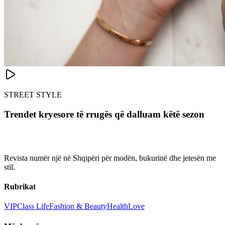
STREET STYLE
Trendet kryesore të rrugës që dalluam këtë sezon
Revista numër një në Shqipëri për modën, bukurinë dhe jetesën me
stil.
Rubrikat
VIP
Class Life
Fashion & Beauty
Health
Love