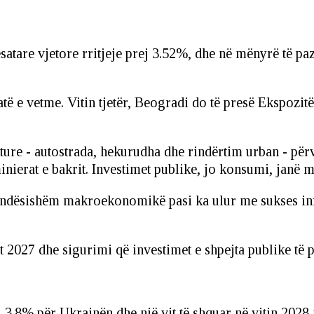
are vjetore rritjeje prej 3.52%, dhe në mënyrë të pazak
të e vetme. Vitin tjetër, Beogradi do të presë Ekspozitë
kture - autostrada, hekurudha dhe rindërtim urban - pë
nierat e bakrit. Investimet publike, jo konsumi, janë m
ëndësishëm makroekonomikë pasi ka ulur me sukses infl
it 2027 dhe sigurimi që investimet e shpejta publike të 
 3.8% për Ukrainën dhe një vit të shquar në vitin 2028 