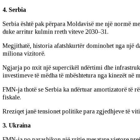
4. Serbia
Serbia është pak përpara Moldavisë me një normë mesat
duke arritur kulmin rreth viteve 2030–31.
Megjithatë, historia afatshkurtër dominohet nga një da
miliona vizitorë.
Ngjarja po nxit një supercikël ndërtimi dhe infrastru
investimeve të mëdha të mbështetura nga kinezët në mi
FMN-ja thotë se Serbia ka ndërtuar amortizatorë të r
fiskale.
Rreziqet janë tensionet politike para zgjedhjeve të vit
3. Ukraina
FMN-ja po parashikon një rritje mesatare vjetore prej