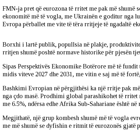
FMN-ja pret që eurozona të rritet me pak më shumë se 1
ekonomitë më të vogla, me Ukrainën e goditur nga luf
Evropa përballet me vite të tëra rritjeje të ngadaltë 
Borxhi i lartë publik, popullsia në plakje, produktivi
rritjen shumë poshtë normave historike për pjesën tjet
Sipas Perspektivës Ekonomike Botërore më të fundit 
midis viteve 2027 dhe 2031, me vitin e saj më të fortë
Bashkimi Evropian në përgjithësi ka një rritje pak më
nga çdo masë. Prodhimi global parashikohet të rritet m
me 6.5%, ndërsa edhe Afrika Sub-Sahariane është në r
Megjithatë, një grup kombesh shumë më të vogla evr
me më shumë se dyfishin e ritmit të eurozonës gjatë p