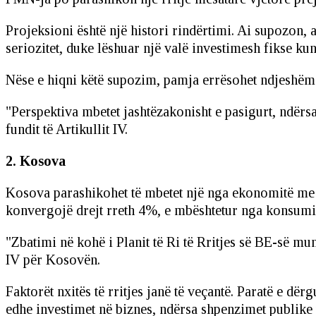
Projeksioni është një histori rindërtimi. Ai supozon, 
seriozitet, duke lëshuar një valë investimesh fikse ku
Nëse e hiqni këtë supozim, pamja errësohet ndjeshëm: 
"Perspektiva mbetet jashtëzakonisht e pasigurt, ndërs
fundit të Artikullit IV.
2. Kosova
Kosova parashikohet të mbetet një nga ekonomitë me rri
konvergojë drejt rreth 4%, e mbështetur nga konsumi i 
"Zbatimi në kohë i Planit të Ri të Rritjes së BE-së mund
IV për Kosovën.
Faktorët nxitës të rritjes janë të veçantë. Paratë e d
edhe investimet në biznes, ndërsa shpenzimet publike p