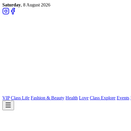
Saturday
, 8 August 2026
VIP
Class Life
Fashion & Beauty
Health
Love
Class Explore
Events