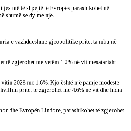
itjes më të shpejtë të Evropës parashikohet në
më shumë se dy me një.
iguria e vazhdueshme gjeopolitike pritet ta mbajnë
t të zgjerohet me vetëm 1.2% në vit mesatarisht
në vitin 2028 me 1.6%. Kjo është një pamje modeste
hvillim pritet të zgjerohet me 4.6% në vit dhe India
mor dhe Evropën Lindore, parashikohet të zgjerohet