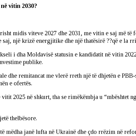
 në vitin 2030?
risht midis viteve 2027 dhe 2031, me vitin e saj më të
e saj, një krizë energjitike dhe një thatësirë ??që e la rr
seli i dha Moldavisë statusin e kandidatit në vitin 202
investime publike.
ale dhe remitancat me vlerë rreth një të dhjetën e PBB-
nën e ofertës.
 vitit 2025 në shkurt, tha se rimëkëmbja u “mbështet ng
etë thelbësore.
ë të mëdha janë lufta në Ukrainë dhe çdo rrëzim në ref