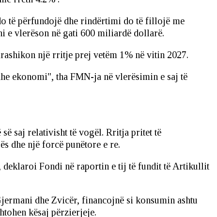
do të përfundojë dhe rindërtimi do të fillojë me
ni e vlerëson në gati 600 miliardë dollarë.
rashikon një rritje prej vetëm 1% në vitin 2027.
 dhe ekonomi", tha FMN-ja në vlerësimin e saj të
saj relativisht të vogël. Rritja pritet të
ës dhe një forcë punëtore e re.
deklaroi Fondi në raportin e tij të fundit të Artikullit
ë Gjermani dhe Zvicër, financojnë si konsumin ashtu
htohen kësaj përzierjeje.