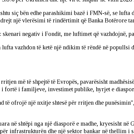
ashtu siç bën edhe parashikimi bazë i FMN-së, se lufta 
ndrejt një vlerësimi të rindërtimit që Banka Botërore ta
skenari negativ i Fondit, me luftimet që vazhdojnë, pa
a lufta vazhdon të ketë një ndikim të rëndë në popullsi
tjen më të shpejtë të Evropës, pavarësisht madhësisë së 
fortë i familjeve, investimet publike, hyrjet e diaspor
 të ofrojë një nxitje shtesë për rritjen dhe punësimin", 
ërguara në shtëpi nga një diasporë e madhe, kryesisht n
ër infrastrukturën dhe një sektor bankar në thellim i s