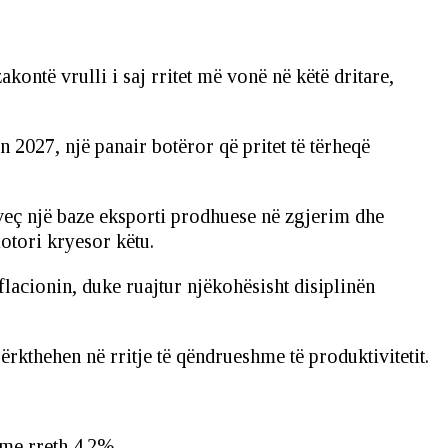
ontë vrulli i saj rritet më vonë në këtë dritare,
n 2027, një panair botëror që pritet të tërheqë
rveç një baze eksporti prodhuese në zgjerim dhe
otori kryesor këtu.
acionin, duke ruajtur njëkohësisht disiplinën
përkthehen në rritje të qëndrueshme të produktivitetit.
me rreth 4.2% .