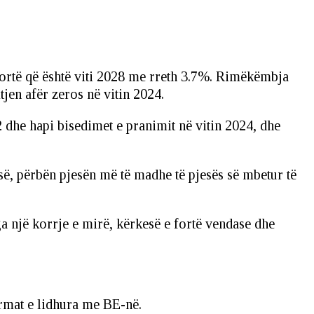
 fortë që është viti 2028 me rreth 3.7%. Rimëkëmbja
itjen afër zeros në vitin 2024.
2 dhe hapi bisedimet e pranimit në vitin 2024, dhe
së, përbën pjesën më të madhe të pjesës së mbetur të
a një korrje e mirë, kërkesë e fortë vendase dhe
ormat e lidhura me BE-në.