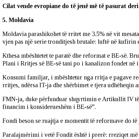
Cilat vende evropiane do të jenë më të pasurat deri
5. Moldavia
Moldavia parashikohet të rritet me 3.5% në vit mesata
vjen pas një serie tronditjesh brutale: luftë në kufirin 
Kthesa mbështetet te paratë dhe reformat e BE-së. Bruk
Plani i Rritjes së BE-së tani po i kanalizon fondet në 
Konsumi familjar, i mbështetur nga rritja e pagave re
rritjes, ndërsa IT-ja dhe shërbimet e tjera udhëheqin a
FMN-ja, duke përfunduar shqyrtimin e Artikullit IV të
financim i konsiderueshëm i BE-së”.
Fondi beson se ruajtja e momentit të reformave do të j
Paralajmërimi i vetë Fondit është i prerë: rreziqet m