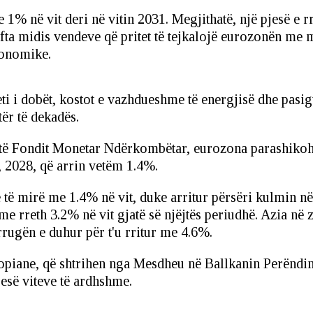
% në vit deri në vitin 2031. Megjithatë, një pjesë e rr
ta midis vendeve që pritet të tejkalojë eurozonën me 
ekonomike.
teti i dobët, kostot e vazhdueshme të energjisë dhe pas
ër të dekadës.
të Fondit Monetar Ndërkombëtar, eurozona parashikohe
, 2028, që arrin vetëm 1.4%.
 të mirë me 1.4% në vit, duke arritur përsëri kulmin 
e rreth 3.2% në vit gjatë së njëjtës periudhë. Azia në z
rugën e duhur për t'u rritur me 4.6%.
opiane, që shtrihen nga Mesdheu në Ballkanin Perëndi
esë viteve të ardhshme.