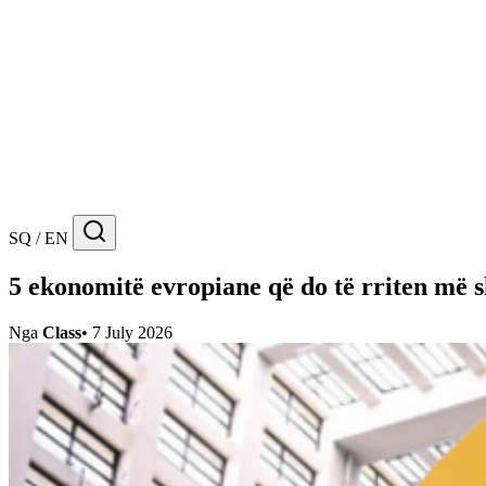
SQ / EN
5 ekonomitë evropiane që do të rriten më s
Nga
Class
•
7 July 2026