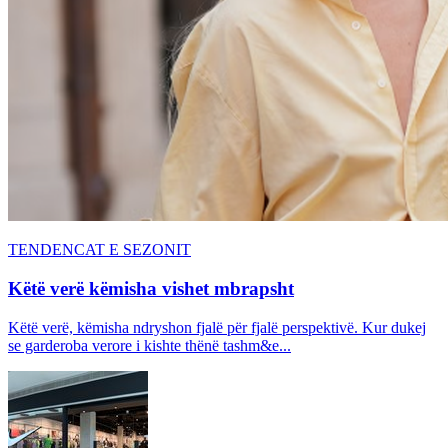
TENDENCAT E SEZONIT
Këtë verë këmisha vishet mbrapsht
Këtë verë, këmisha ndryshon fjalë për fjalë perspektivë. Kur dukej
se garderoba verore i kishte thënë tashm&e...