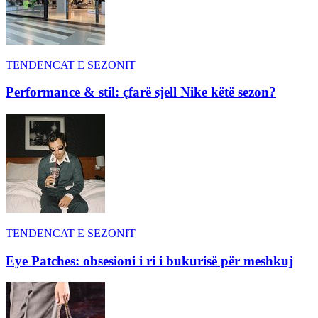
TENDENCAT E SEZONIT
Performance & stil: çfarë sjell Nike këtë sezon?
TENDENCAT E SEZONIT
Eye Patches: obsesioni i ri i bukurisë për meshkuj