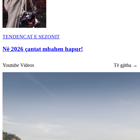
TENDENCAT E SEZONIT
Në 2026 çantat mbahen hapur!
Youtube Videos
Të gjitha →