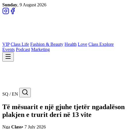
Sunday
, 9 August 2026
VIP
Class Life
Fashion & Beauty
Health
Love
Class Explore
Events
Podcast
Marketing
SQ / EN
Të mësuarit e një gjuhe tjetër ngadalëson
plakjen e trurit deri në 13 vite
Nga
Class
•
7 July 2026