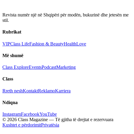
Revista numër një në Shqipëri për modën, bukurinë dhe jetesën me
stil.
Rubrikat
VIP
Class Life
Fashion & Beauty
Health
Love
Më shumë
Class Explore
Events
Podcast
Marketing
Class
Rreth nesh
Kontakt
Reklamo
Karriera
Ndiqna
Instagram
Facebook
YouTube
© 2026 Class Magazine — Të gjitha të drejtat e rezervuara
Kushtet e përdorimit
Privatësia