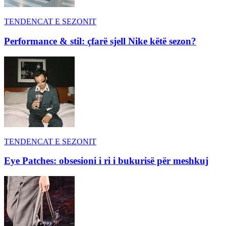
TENDENCAT E SEZONIT
Performance & stil: çfarë sjell Nike këtë sezon?
TENDENCAT E SEZONIT
Eye Patches: obsesioni i ri i bukurisë për meshkuj