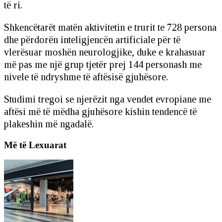
të ri.
Shkencëtarët matën aktivitetin e trurit te 728 persona
dhe përdorën inteligjencën artificiale për të
vlerësuar moshën neurologjike, duke e krahasuar
më pas me një grup tjetër prej 144 personash me
nivele të ndryshme të aftësisë gjuhësore.
Studimi tregoi se njerëzit nga vendet evropiane me
aftësi më të mëdha gjuhësore kishin tendencë të
plakeshin më ngadalë.
Më të Lexuarat