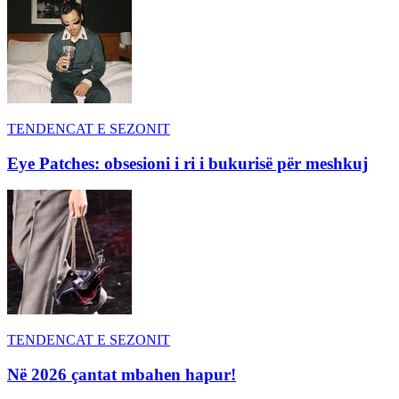
TENDENCAT E SEZONIT
Eye Patches: obsesioni i ri i bukurisë për meshkuj
TENDENCAT E SEZONIT
Në 2026 çantat mbahen hapur!