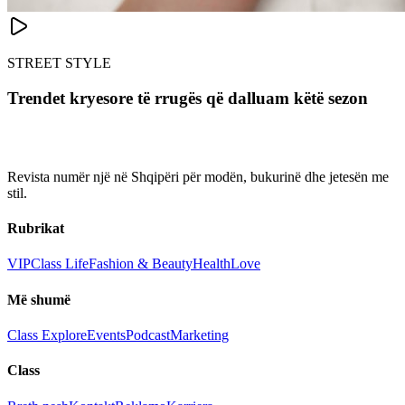
STREET STYLE
Trendet kryesore të rrugës që dalluam këtë sezon
Revista numër një në Shqipëri për modën, bukurinë dhe jetesën me
stil.
Rubrikat
VIP
Class Life
Fashion & Beauty
Health
Love
Më shumë
Class Explore
Events
Podcast
Marketing
Class