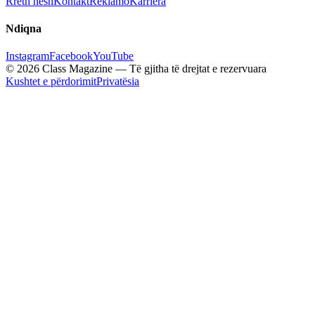
Rreth nesh
Kontakt
Reklamo
Karriera
Ndiqna
Instagram
Facebook
YouTube
© 2026 Class Magazine — Të gjitha të drejtat e rezervuara
Kushtet e përdorimit
Privatësia