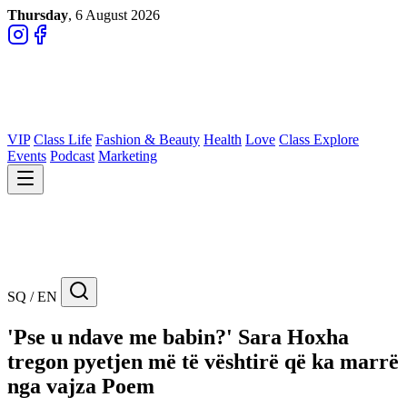
Thursday
, 6 August 2026
VIP
Class Life
Fashion & Beauty
Health
Love
Class Explore
Events
Podcast
Marketing
SQ / EN
'Pse u ndave me babin?' Sara Hoxha
tregon pyetjen më të vështirë që ka marrë
nga vajza Poem