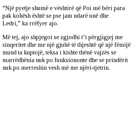
“Një pyetje shumë e vështirë që Poi më bëri para
pak kohësh është se pse jam ndarë unë dhe
Ledri,” ka rrëfyer ajo.
Më tej, ajo shpjegoi se zgjodhi t’i përgjigjej me
sinqeritet dhe me një gjuhë të thjeshtë që një fëmijë
mund ta kuptojë, teksa i kishte thënë vajzës se
marrëdhënia nuk po funksiononte dhe se prindërit
nuk po merreshin vesh më me njëri-tjetrin.