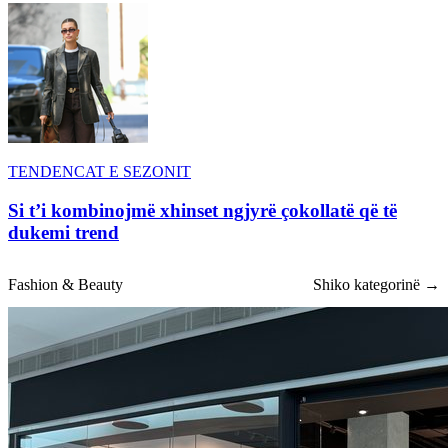
TENDENCAT E SEZONIT
Si t’i kombinojmë xhinset ngjyrë çokollatë që të
dukemi trend
Fashion & Beauty
Shiko kategorinë →