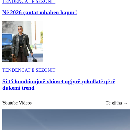
TENDENCAT E SEZONIT
Në 2026 çantat mbahen hapur!
TENDENCAT E SEZONIT
Si t’i kombinojmë xhinset ngjyrë çokollatë që të
dukemi trend
Youtube Videos
Të gjitha →