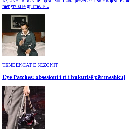
Ky sezon nuk është thjesht stil. Është prezencë. Është ndjesi. Është
mënyra si lë gjurmë. Ë...
TENDENCAT E SEZONIT
Eye Patches: obsesioni i ri i bukurisë për meshkuj