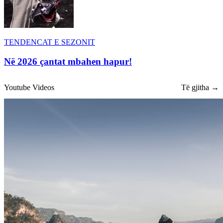
TENDENCAT E SEZONIT
Në 2026 çantat mbahen hapur!
Youtube Videos
Të gjitha →