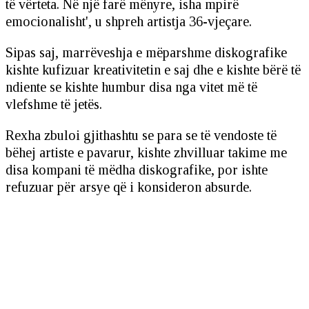
të vërteta. Në një farë mënyre, isha mpirë
emocionalisht', u shpreh artistja 36-vjeçare.
Sipas saj, marrëveshja e mëparshme diskografike
kishte kufizuar kreativitetin e saj dhe e kishte bërë të
ndiente se kishte humbur disa nga vitet më të
vlefshme të jetës.
Rexha zbuloi gjithashtu se para se të vendoste të
bëhej artiste e pavarur, kishte zhvilluar takime me
disa kompani të mëdha diskografike, por ishte
refuzuar për arsye që i konsideron absurde.