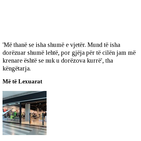
'Më thanë se isha shumë e vjetër. Mund të isha
dorëzuar shumë lehtë, por gjëja për të cilën jam më
krenare është se nuk u dorëzova kurrë', tha
këngëtarja.
Më të Lexuarat