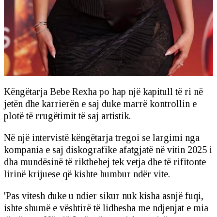
Këngëtarja Bebe Rexha po hap një kapitull të ri në
jetën dhe karrierën e saj duke marrë kontrollin e
plotë të rrugëtimit të saj artistik.
Në një intervistë këngëtarja tregoi se largimi nga
kompania e saj diskografike afatgjatë në vitin 2025 i
dha mundësinë të rikthehej tek vetja dhe të rifitonte
lirinë krijuese që kishte humbur ndër vite.
'Pas vitesh duke u ndier sikur nuk kisha asnjë fuqi,
ishte shumë e vështirë të lidhesha me ndjenjat e mia