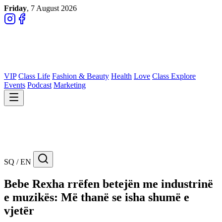
Friday
, 7 August 2026
VIP
Class Life
Fashion & Beauty
Health
Love
Class Explore
Events
Podcast
Marketing
SQ / EN
Bebe Rexha rrëfen betejën me industrinë
e muzikës: Më thanë se isha shumë e
vjetër