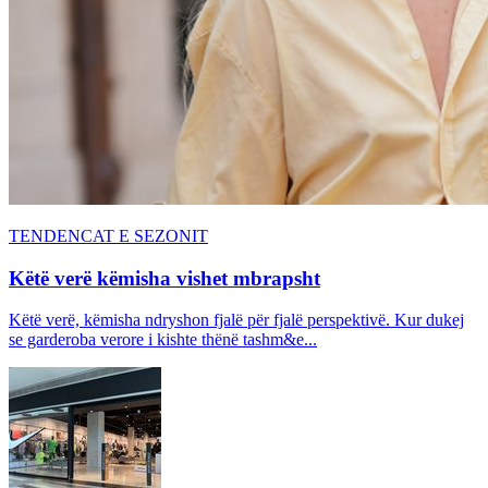
TENDENCAT E SEZONIT
Këtë verë këmisha vishet mbrapsht
Këtë verë, këmisha ndryshon fjalë për fjalë perspektivë. Kur dukej
se garderoba verore i kishte thënë tashm&e...