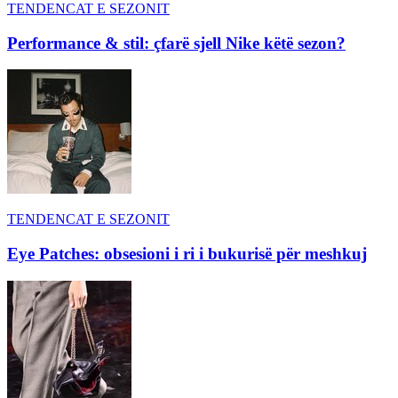
TENDENCAT E SEZONIT
Performance & stil: çfarë sjell Nike këtë sezon?
TENDENCAT E SEZONIT
Eye Patches: obsesioni i ri i bukurisë për meshkuj