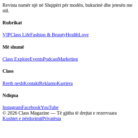
Revista numër një në Shqipëri për modën, bukurinë dhe jetesën me
stil.
Rubrikat
VIP
Class Life
Fashion & Beauty
Health
Love
Më shumë
Class Explore
Events
Podcast
Marketing
Class
Rreth nesh
Kontakt
Reklamo
Karriera
Ndiqna
Instagram
Facebook
YouTube
© 2026 Class Magazine — Të gjitha të drejtat e rezervuara
Kushtet e përdorimit
Privatësia