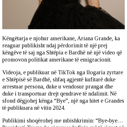
Këngëtarja e njohur amerikane, Ariana Grande, ka
reaguar publikisht ndaj përdorimit të një prej
këngëve të saj nga Shtëpia e Bardhë në një video që
promovon politikat amerikane të emigracionit.
Videoja, e publikuar në TikTok nga llogaria zyrtare
e Shtëpisë së Bardhë, shfaq agjentë kufitarë duke
arrestuar persona, duke u vendosur prangat dhe
duke i transportuar drejt qendrave të ndalimit. Në
sfond dëgjohej kënga “Bye”, një nga hitet e Grandes
të publikuara në vitin 2024.
Publikimi shoqërohej me mbishkrimin: “Bye-bye…