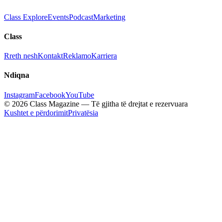
Class Explore
Events
Podcast
Marketing
Class
Rreth nesh
Kontakt
Reklamo
Karriera
Ndiqna
Instagram
Facebook
YouTube
© 2026 Class Magazine — Të gjitha të drejtat e rezervuara
Kushtet e përdorimit
Privatësia