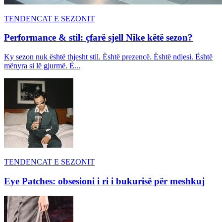
TENDENCAT E SEZONIT
Performance & stil: çfarë sjell Nike këtë sezon?
Ky sezon nuk është thjesht stil. Është prezencë. Është ndjesi. Është
mënyra si lë gjurmë. Ë...
TENDENCAT E SEZONIT
Eye Patches: obsesioni i ri i bukurisë për meshkuj