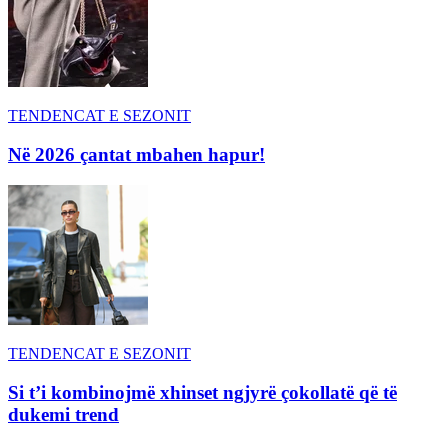
TENDENCAT E SEZONIT
Në 2026 çantat mbahen hapur!
TENDENCAT E SEZONIT
Si t’i kombinojmë xhinset ngjyrë çokollatë që të
dukemi trend