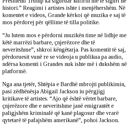
Presidenti Trump ka siguruar kufirin më të sigurt në
histori.” Reagimi i artistes ishte i menjëhershëm. Në
komentet e videos, Grande kërkoi që muzika e saj të
mos përdorej për qëllime të tilla politike.
“Ju lutem mos e përdorni muzikën time në lidhje me
këtë marrëzi barbare, çnjerëzore dhe të
neveritshme”, shkroi këngëtarja. Pas komentit të saj,
përdoruesit vunë re se videoja u publikua pa audio,
ndërsa komenti i Grandes nuk ishte më i dukshëm në
platformë.
Nga ana tjetër, Shtëpia e Bardhë mbrojti publikimin,
pasi zëdhënësja Abigail Jackson iu përgjigj
kritikave të artistes. “Ajo që është vërtet barbare,
çnjerëzore dhe e neveritshme janë emigrantët e
paligjshëm kriminalë që kanë plagosur dhe vrarë
qytetarë të pafajshëm amerikanë”, pohoi Jackson.