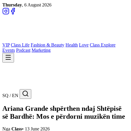
Thursday
, 6 August 2026
VIP
Class Life
Fashion & Beauty
Health
Love
Class Explore
Events
Podcast
Marketing
SQ / EN
Ariana Grande shpërthen ndaj Shtëpisë
së Bardhë: Mos e përdorni muzikën time
Nga
Class
•
13 June 2026