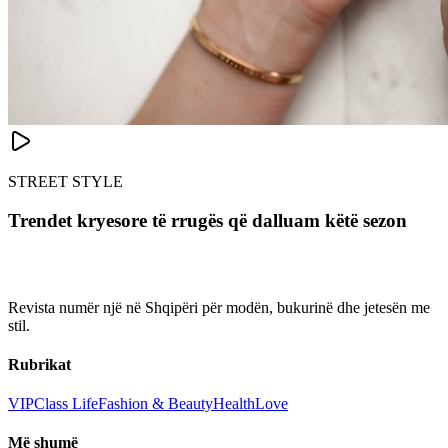
STREET STYLE
Trendet kryesore të rrugës që dalluam këtë sezon
Revista numër një në Shqipëri për modën, bukurinë dhe jetesën me
stil.
Rubrikat
VIP
Class Life
Fashion & Beauty
Health
Love
Më shumë