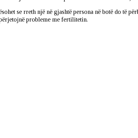
rësohet se rreth një në gjashtë persona në botë do të pë
përjetojnë probleme me fertilitetin.