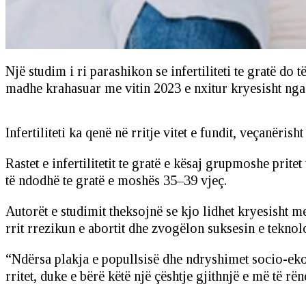
Një studim i ri parashikon se infertiliteti te gratë do
madhe krahasuar me vitin 2023 e nxitur kryesisht nga
Infertiliteti ka qenë në rritje vitet e fundit, veçanëri
Rastet e infertilitetit te gratë e kësaj grupmoshe prit
të ndodhë te gratë e moshës 35–39 vjeç.
Autorët e studimit theksojnë se kjo lidhet kryesisht m
rrit rrezikun e abortit dhe zvogëlon suksesin e teknolo
“Ndërsa plakja e popullsisë dhe ndryshimet socio-eko
rritet, duke e bërë këtë një çështje gjithnjë e më të r