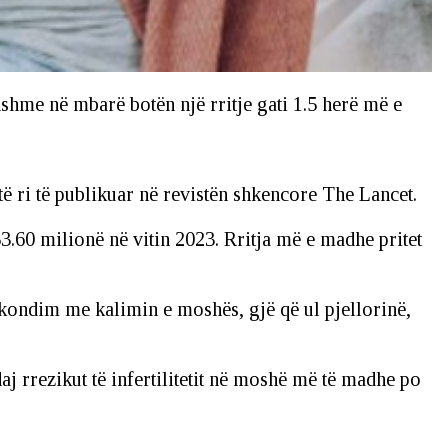
dhshme në mbarë botën një rritje gati 1.5 herë më e
i të ri të publikuar në revistën shkencore The Lancet.
 53.60 milionë në vitin 2023. Rritja më e madhe pritet
fekondim me kalimin e moshës, gjë që ul pjellorinë,
 rrezikut të infertilitetit në moshë më të madhe po