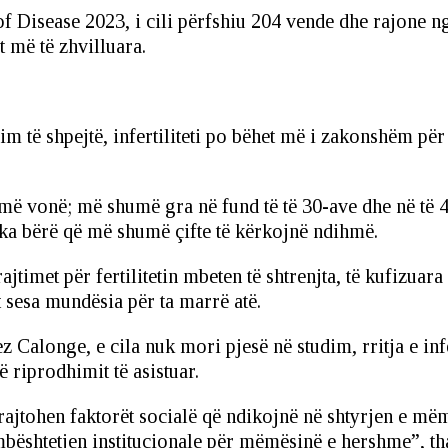
 Disease 2023, i cili përfshiu 204 vende dhe rajone nga
t më të zhvilluara.
m të shpejtë, infertiliteti po bëhet më i zakonshëm pë
më vonë; më shumë gra në fund të të 30-ave dhe në të 4
 ka bërë që më shumë çifte të kërkojnë ndihmë.
jtimet për fertilitetin mbeten të shtrenjta, të kufizuara
 sesa mundësia për ta marrë atë.
ez Calonge, e cila nuk mori pjesë në studim, rritja e in
 riprodhimit të asistuar.
trajtohen faktorët socialë që ndikojnë në shtyrjen e më
mbështetjen institucionale për mëmësinë e hershme”, tha