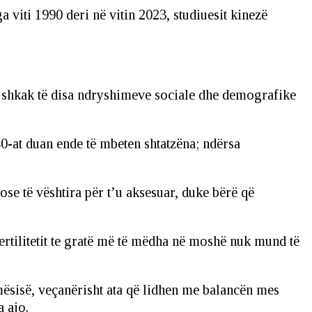
 viti 1990 deri në vitin 2023, studiuesit kinezë
r shkak të disa ndryshimeve sociale dhe demografike
0-at duan ende të mbeten shtatzëna; ndërsa
 ose të vështira për t’u aksesuar, duke bërë që
fertilitetit te gratë më të mëdha në moshë nuk mund të
mësisë, veçanërisht ata që lidhen me balancën mes
 ajo.