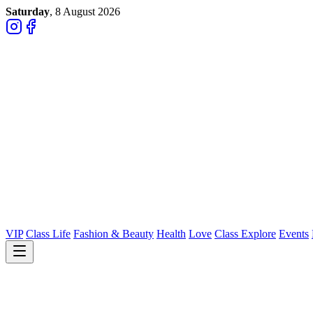
Saturday
, 8 August 2026
VIP
Class Life
Fashion & Beauty
Health
Love
Class Explore
Events