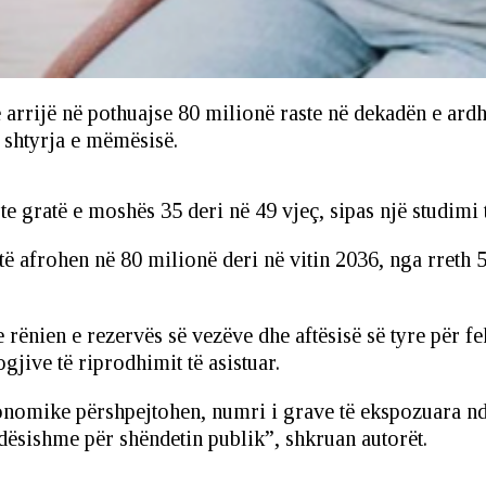
 të arrijë në pothuajse 80 milionë raste në dekadën e ar
 shtyrja e mëmësisë.
sht te gratë e moshës 35 deri në 49 vjeç, sipas një studim
et të afrohen në 80 milionë deri në vitin 2036, nga rreth
e rënien e rezervës së vezëve dhe aftësisë së tyre për 
gjive të riprodhimit të asistuar.
nomike përshpejtohen, numri i grave të ekspozuara ndaj
ëndësishme për shëndetin publik”, shkruan autorët.