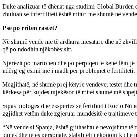
Duke analizuar të dhënat nga studimi Global Burden of
zbuluan se infertiliteti është rritur më shumë në vende
Pse po rriten rastet?
Në shumë vende me të ardhura mesatare dhe në zhvilli
që po ndodhin njëkohësisht.
Njerëzit po martohen dhe po përpiqen të kenë fëmijë 
ndërgjegjësimi më i madh për problemet e fertilitetit
Megjithatë, në shumë prej këtyre vendeve, testet dhe tra
kërkesa për kujdes mjekësor të rritet shumë më shpejt
Sipas biologes dhe ekspertes së fertilitetit Rocío Núñ
zgjidhet vetëm duke zgjeruar mundësitë e trajtimeve të
“Në vende si Spanja, është gjithashtu e nevojshme të 
punës dhe jetës personale, stabilitetin ekonomik dhe 